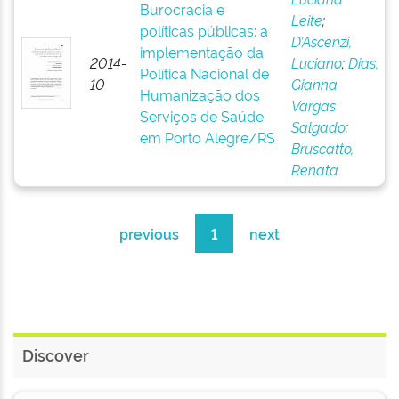
Burocracia e
Leite
;
políticas públicas: a
D’Ascenzi,
implementação da
2014-
Luciano
;
Dias,
Política Nacional de
10
Gianna
Humanização dos
Vargas
Serviços de Saúde
Salgado
;
em Porto Alegre/RS
Bruscatto,
Renata
previous
1
next
Discover