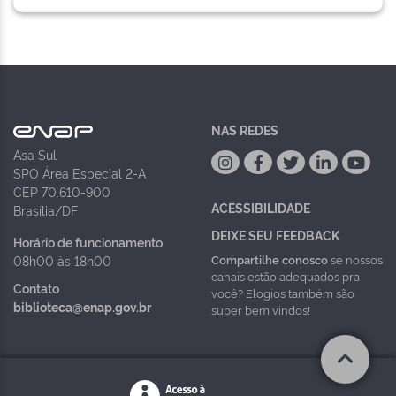
NAS REDES
Asa Sul
SPO Área Especial 2-A
CEP 70.610-900
ACESSIBILIDADE
Brasília/DF
DEIXE SEU FEEDBACK
Horário de funcionamento
Compartilhe conosco
se nossos
08h00 às 18h00
canais estão adequados pra
Contato
você? Elogios também são
biblioteca@enap.gov.br
super bem vindos!