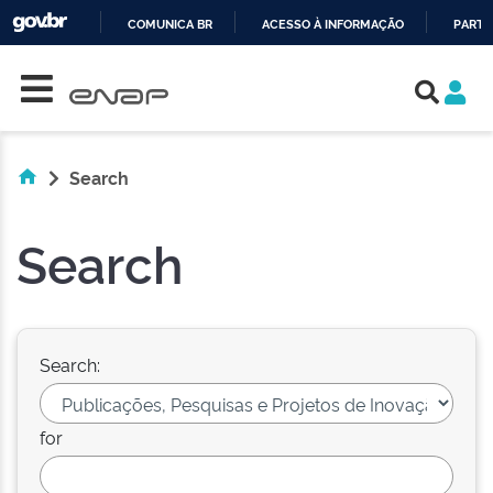
COMUNICA BR
ACESSO À INFORMAÇÃO
PARTI
Skip navigation
IR
PARA
O
CONTEÚDO
Search
Search
Search:
for