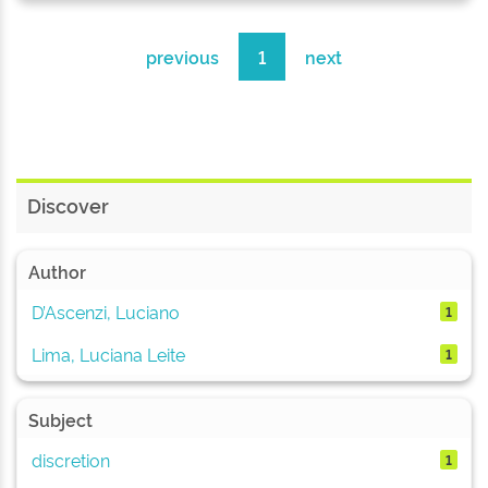
previous
1
next
Discover
Author
D’Ascenzi, Luciano
1
Lima, Luciana Leite
1
Subject
discretion
1