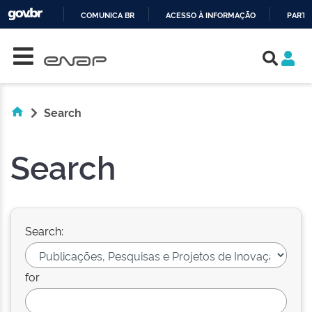
COMUNICA BR
ACESSO À INFORMAÇÃO
PARTI
Skip navigation
IR
PARA
O
CONTEÚDO
Search
Search
Search:
for