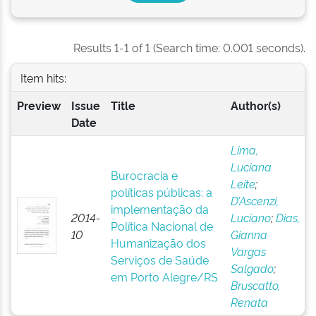
Results 1-1 of 1 (Search time: 0.001 seconds).
Item hits:
Preview
Issue
Title
Author(s)
Date
Lima,
Luciana
Burocracia e
Leite
;
políticas públicas: a
D’Ascenzi,
implementação da
2014-
Luciano
;
Dias,
Política Nacional de
10
Gianna
Humanização dos
Vargas
Serviços de Saúde
Salgado
;
em Porto Alegre/RS
Bruscatto,
Renata