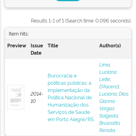
Results 1-1 of 1 (Search time: 0.096 seconds).
Item hits:
Preview
Issue
Title
Author(s)
Date
Lima,
Luciana
Burocracia e
Leite
;
políticas públicas: a
D’Ascenzi,
implementação da
2014-
Luciano
;
Dias,
Política Nacional de
10
Gianna
Humanização dos
Vargas
Serviços de Saúde
Salgado
;
em Porto Alegre/RS
Bruscatto,
Renata