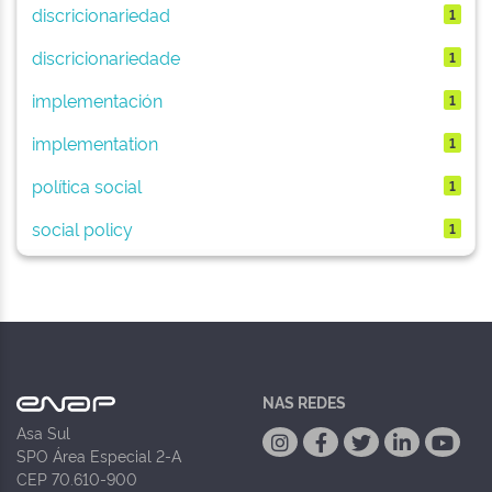
discricionariedad
1
discricionariedade
1
implementación
1
implementation
1
política social
1
social policy
1
NAS REDES
Asa Sul
SPO Área Especial 2-A
CEP 70.610-900