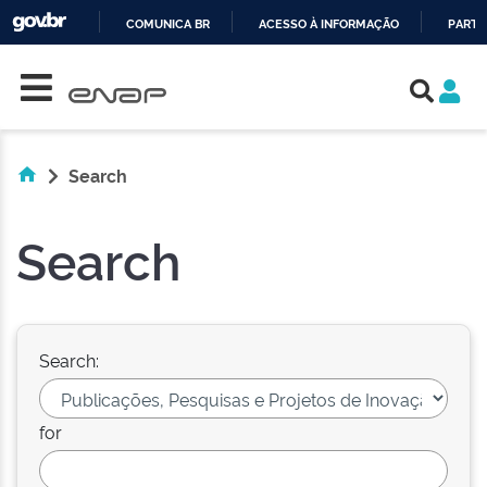
COMUNICA BR
ACESSO À INFORMAÇÃO
PARTI
Skip navigation
IR
PARA
O
CONTEÚDO
Search
Search
Search:
for