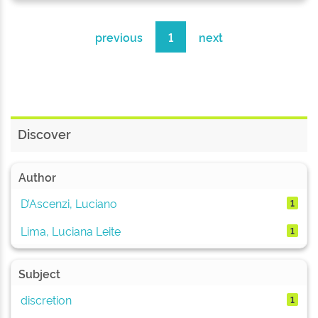
previous
1
next
Discover
Author
D’Ascenzi, Luciano
1
Lima, Luciana Leite
1
Subject
discretion
1