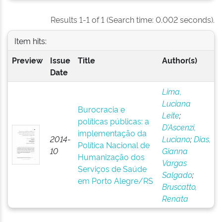
Results 1-1 of 1 (Search time: 0.002 seconds).
Item hits:
Preview
Issue
Title
Author(s)
Date
Lima,
Luciana
Burocracia e
Leite
;
políticas públicas: a
D’Ascenzi,
implementação da
2014-
Luciano
;
Dias,
Política Nacional de
10
Gianna
Humanização dos
Vargas
Serviços de Saúde
Salgado
;
em Porto Alegre/RS
Bruscatto,
Renata