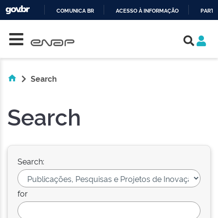
COMUNICA BR
ACESSO À INFORMAÇÃO
PARTI
Skip navigation
IR
PARA
O
CONTEÚDO
Search
Search
Search:
for