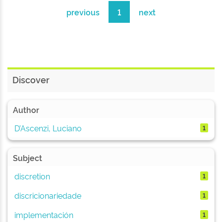
previous
1
next
Discover
Author
D’Ascenzi, Luciano
1
Subject
discretion
1
discricionariedade
1
implementación
1