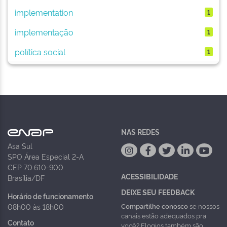
implementation
1
implementação
1
política social
1
NAS REDES
Asa Sul
SPO Área Especial 2-A
CEP 70.610-900
ACESSIBILIDADE
Brasília/DF
DEIXE SEU FEEDBACK
Horário de funcionamento
Compartilhe conosco
se nossos
08h00 às 18h00
canais estão adequados pra
Contato
você? Elogios também são