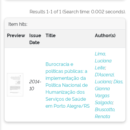
Results 1-1 of 1 (Search time: 0.002 seconds).
Item hits:
Preview
Issue
Title
Author(s)
Date
Lima,
Luciana
Burocracia e
Leite
;
políticas públicas: a
D’Ascenzi,
implementação da
2014-
Luciano
;
Dias,
Política Nacional de
10
Gianna
Humanização dos
Vargas
Serviços de Saúde
Salgado
;
em Porto Alegre/RS
Bruscatto,
Renata