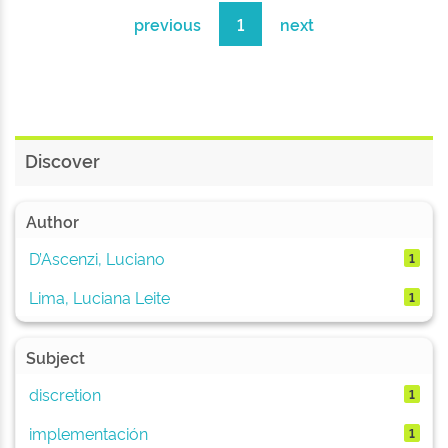
previous
1
next
Discover
Author
D’Ascenzi, Luciano
1
Lima, Luciana Leite
1
Subject
discretion
1
implementación
1