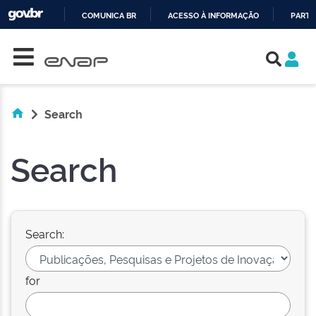
COMUNICA BR
ACESSO À INFORMAÇÃO
PARTI
Skip navigation
IR
PARA
O
CONTEÚDO
Search
Search
Search:
for