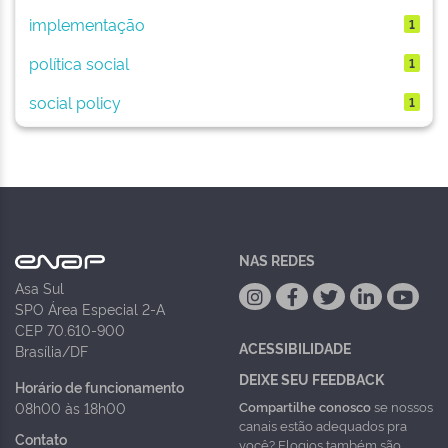
implementação
1
política social
1
social policy
1
NAS REDES
Asa Sul
SPO Área Especial 2-A
CEP 70.610-900
ACESSIBILIDADE
Brasília/DF
DEIXE SEU FEEDBACK
Horário de funcionamento
Compartilhe conosco
se nossos
08h00 às 18h00
canais estão adequados pra
Contato
você? Elogios também são