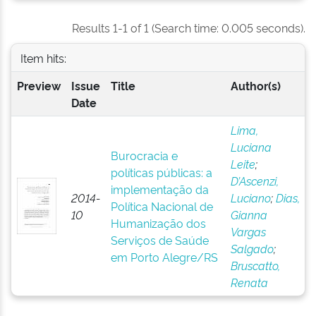
Results 1-1 of 1 (Search time: 0.005 seconds).
Item hits:
Preview
Issue
Title
Author(s)
Date
Lima,
Luciana
Burocracia e
Leite
;
políticas públicas: a
D’Ascenzi,
implementação da
2014-
Luciano
;
Dias,
Política Nacional de
10
Gianna
Humanização dos
Vargas
Serviços de Saúde
Salgado
;
em Porto Alegre/RS
Bruscatto,
Renata