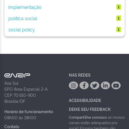
implementação
1
política social
1
social policy
1
NAS REDES
Asa Sul
SPO Área Especial 2-A
CEP 70.610-900
ACESSIBILIDADE
Brasília/DF
DEIXE SEU FEEDBACK
Horário de funcionamento
Compartilhe conosco
se nossos
08h00 às 18h00
canais estão adequados pra
Contato
você? Elogios também são