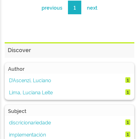
previous
1
next
Discover
Author
D’Ascenzi, Luciano
1
Lima, Luciana Leite
1
Subject
discricionariedade
1
implementación
1