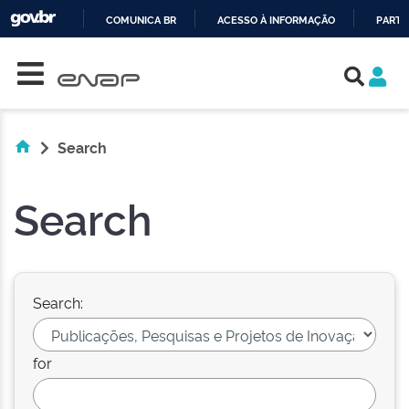
COMUNICA BR
ACESSO À INFORMAÇÃO
PARTI
Skip navigation
IR
PARA
O
CONTEÚDO
Search
Search
Search:
for