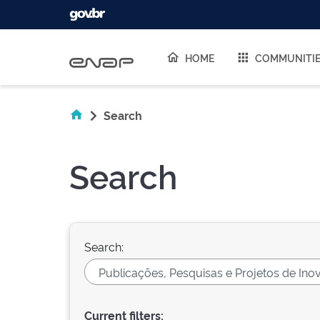
Skip navigation
HOME
COMMUNITI
Search
Search
Search:
Current filters: