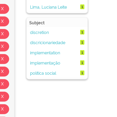
Lima, Luciana Leite
1
Subject
discretion
1
discricionariedade
1
implementation
1
implementação
1
política social
1