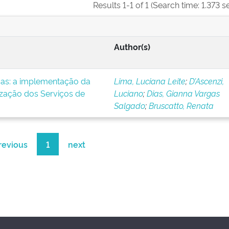
Results 1-1 of 1 (Search time: 1.373 s
Author(s)
icas: a implementação da
Lima, Luciana Leite
;
D’Ascenzi,
ização dos Serviços de
Luciano
;
Dias, Gianna Vargas
Salgado
;
Bruscatto, Renata
revious
1
next