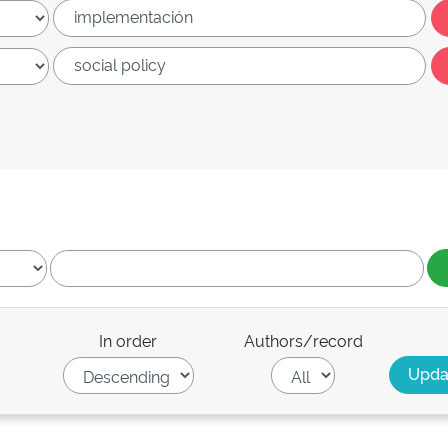
In order
Authors/record