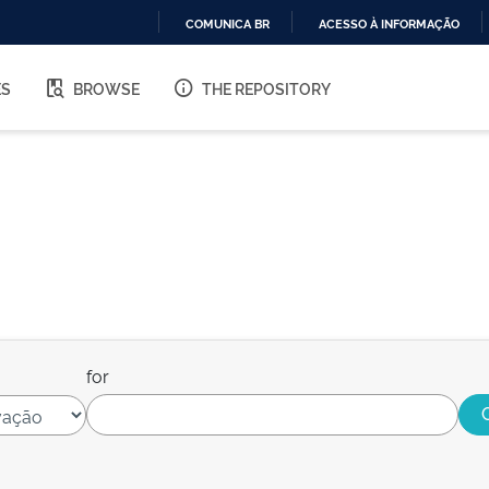
COMUNICA BR
ACESSO À INFORMAÇÃO
IR
PARA
ES
BROWSE
THE REPOSITORY
O
CONTEÚDO
for