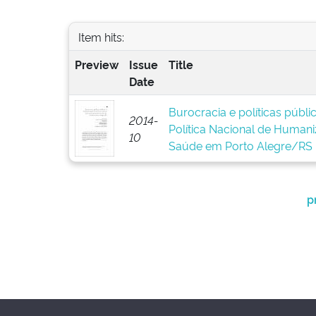
Item hits:
Preview
Issue
Title
Date
Burocracia e políticas públ
2014-
Política Nacional de Human
10
Saúde em Porto Alegre/RS
p