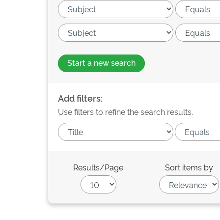
Start a new search
Add filters:
Use filters to refine the search results.
Results/Page
Sort items by