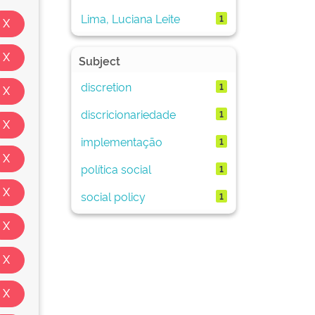
Lima, Luciana Leite
1
Subject
discretion
1
discricionariedade
1
implementação
1
política social
1
social policy
1