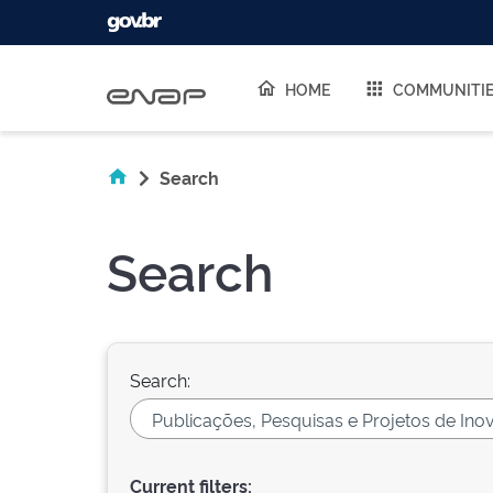
Skip navigation
HOME
COMMUNITI
Search
Search
Search:
Current filters: