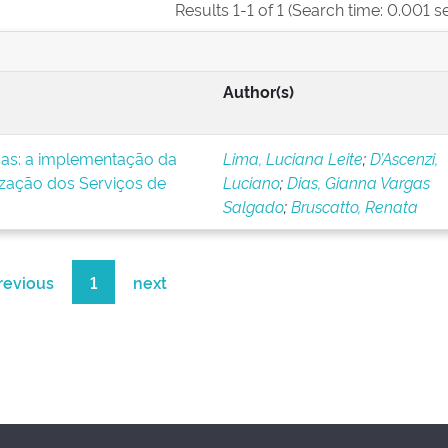
Results 1-1 of 1 (Search time: 0.001 s
Author(s)
icas: a implementação da
Lima, Luciana Leite
;
D’Ascenzi,
ização dos Serviços de
Luciano
;
Dias, Gianna Vargas
Salgado
;
Bruscatto, Renata
revious
1
next