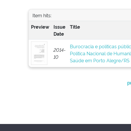
Item hits:
Preview
Issue
Title
Date
Burocracia e políticas públ
2014-
Política Nacional de Human
10
Saúde em Porto Alegre/RS
p