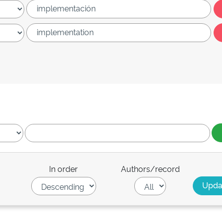
In order
Authors/record