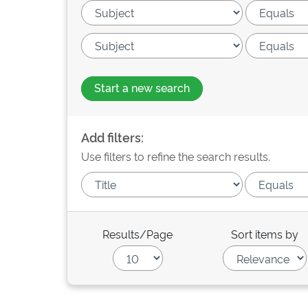
Start a new search
Add filters:
Use filters to refine the search results.
Results/Page
Sort items by