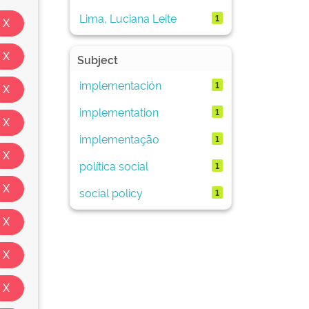
Lima, Luciana Leite
1
Subject
implementación
1
implementation
1
implementação
1
política social
1
social policy
1