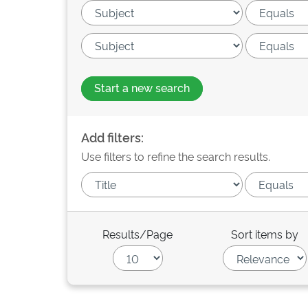
Start a new search
Add filters:
Use filters to refine the search results.
Results/Page
Sort items by