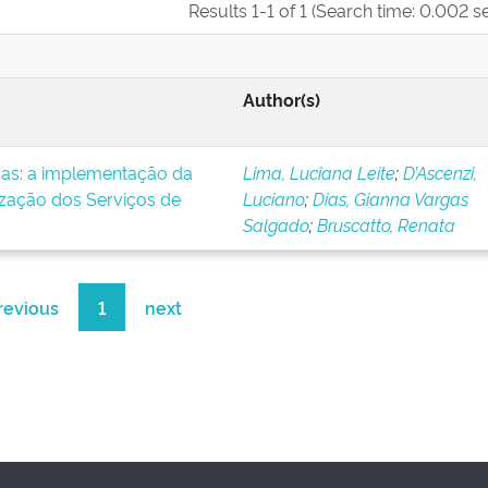
Results 1-1 of 1 (Search time: 0.002 s
Author(s)
icas: a implementação da
Lima, Luciana Leite
;
D’Ascenzi,
ização dos Serviços de
Luciano
;
Dias, Gianna Vargas
Salgado
;
Bruscatto, Renata
revious
1
next