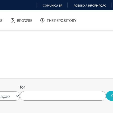
COMUNICA BR
ACESSO À INFORMAÇÃO
IR
PARA
ES
BROWSE
THE REPOSITORY
O
CONTEÚDO
for