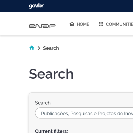
Skip navigation
HOME
COMMUNITI
Search
Search
Search:
Current filters: