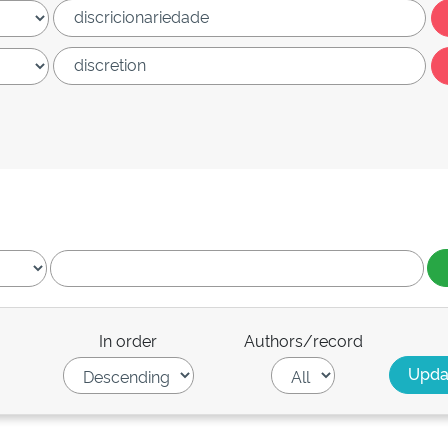
In order
Authors/record