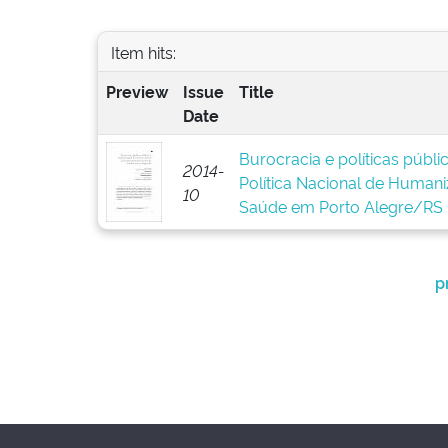
Item hits:
Preview
Issue
Title
Date
Burocracia e políticas públ
2014-
Política Nacional de Human
10
Saúde em Porto Alegre/RS
p