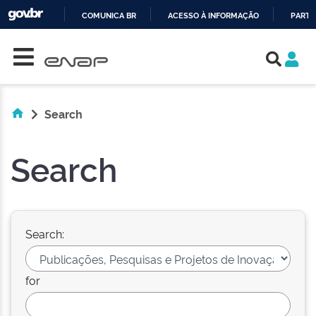
COMUNICA BR
ACESSO À INFORMAÇÃO
PARTI
Skip navigation
IR
PARA
O
CONTEÚDO
Search
Search
Search:
for