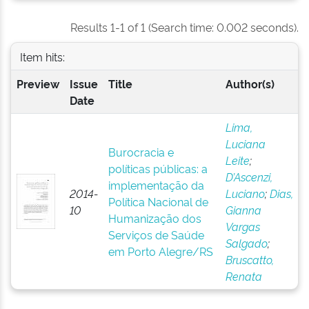
Results 1-1 of 1 (Search time: 0.002 seconds).
Item hits:
Preview
Issue
Title
Author(s)
Date
Lima,
Luciana
Burocracia e
Leite
;
políticas públicas: a
D’Ascenzi,
implementação da
2014-
Luciano
;
Dias,
Política Nacional de
10
Gianna
Humanização dos
Vargas
Serviços de Saúde
Salgado
;
em Porto Alegre/RS
Bruscatto,
Renata