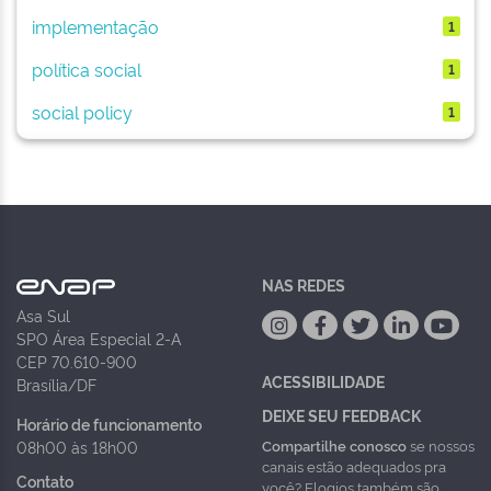
implementação
1
política social
1
social policy
1
NAS REDES
Asa Sul
SPO Área Especial 2-A
CEP 70.610-900
ACESSIBILIDADE
Brasília/DF
DEIXE SEU FEEDBACK
Horário de funcionamento
Compartilhe conosco
se nossos
08h00 às 18h00
canais estão adequados pra
Contato
você? Elogios também são