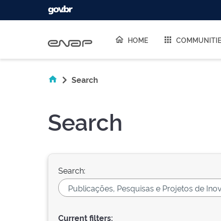
Skip navigation
HOME
COMMUNITI
Search
Search
Search:
Current filters: