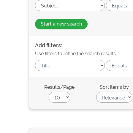
Start a new search
Add filters:
Use filters to refine the search results.
Results/Page
Sort items by