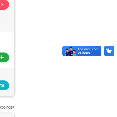
econds).