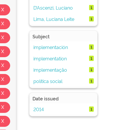
D’Ascenzi, Luciano
1
Lima, Luciana Leite
1
Subject
implementación
1
implementation
1
implementação
1
política social
1
Date issued
2014
1