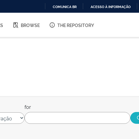
COMUNICA BR
ACESSO À INFORMAÇÃO
IR
PARA
ES
BROWSE
THE REPOSITORY
O
CONTEÚDO
for