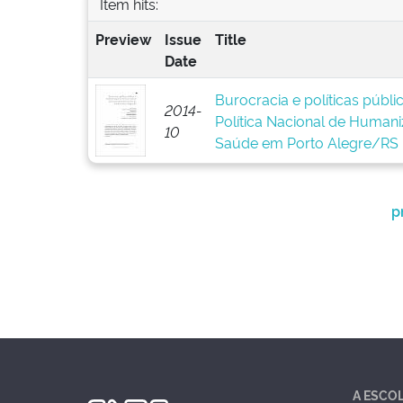
Item hits:
Preview
Issue
Title
Date
Burocracia e políticas públ
2014-
Política Nacional de Human
10
Saúde em Porto Alegre/RS
p
A ESCO