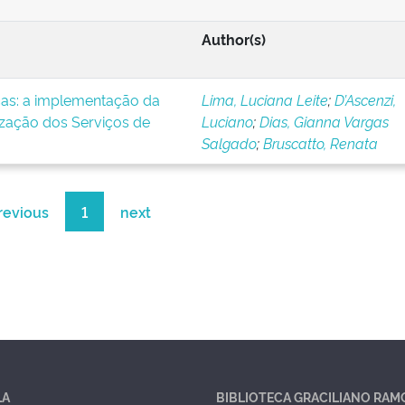
Author(s)
icas: a implementação da
Lima, Luciana Leite
;
D’Ascenzi,
ização dos Serviços de
Luciano
;
Dias, Gianna Vargas
Salgado
;
Bruscatto, Renata
revious
1
next
LA
BIBLIOTECA GRACILIANO RAM