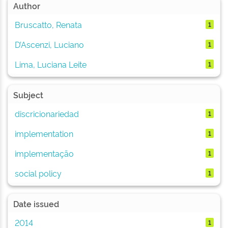
Author
Bruscatto, Renata
1
D’Ascenzi, Luciano
1
Lima, Luciana Leite
1
Subject
discricionariedad
1
implementation
1
implementação
1
social policy
1
Date issued
2014
1