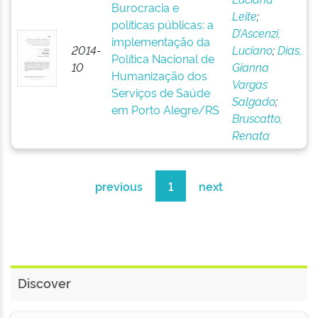
Burocracia e
Leite
;
políticas públicas: a
D’Ascenzi,
implementação da
2014-
Luciano
;
Dias,
Política Nacional de
10
Gianna
Humanização dos
Vargas
Serviços de Saúde
Salgado
;
em Porto Alegre/RS
Bruscatto,
Renata
previous
1
next
Discover