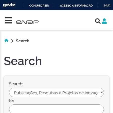
COMUNICA BR
ACESSO À INFORMAÇÃO
PARTI
Skip navigation
IR
PARA
O
CONTEÚDO
Search
Search
Search:
for