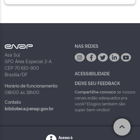
NAS REDES
Asa Sul
SPO Área Especial 2-A
CEP 70.610-900
ACESSIBILIDADE
Brasília/DF
DEIXE SEU FEEDBACK
Horário de funcionamento
Compartilhe conosco
se nossos
08h00 às 18h00
canais estão adequados pra
Contato
você? Elogios também são
biblioteca@enap.gov.br
super bem vindos!