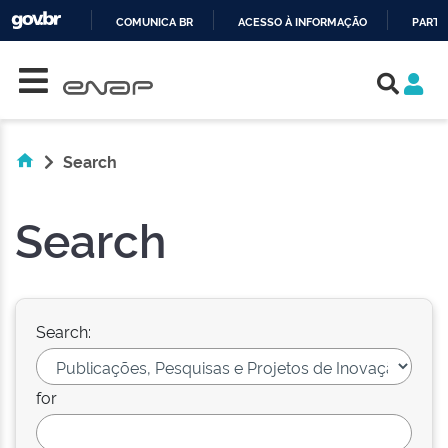
COMUNICA BR
ACESSO À INFORMAÇÃO
PARTI
Skip navigation
IR
PARA
O
CONTEÚDO
Search
Search
Search:
for