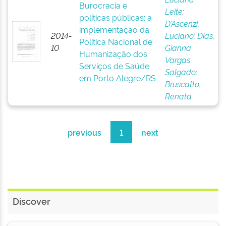
Burocracia e
Leite
;
políticas públicas: a
D’Ascenzi,
implementação da
2014-
Luciano
;
Dias,
Política Nacional de
10
Gianna
Humanização dos
Vargas
Serviços de Saúde
Salgado
;
em Porto Alegre/RS
Bruscatto,
Renata
previous
1
next
Discover