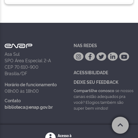
NAS REDES
Asa Sul
SPO Área Especial 2-A
CEP 70.610-900
ACESSIBILIDADE
Brasília/DF
DEIXE SEU FEEDBACK
Horário de funcionamento
Compartilhe conosco
se nossos
08h00 às 18h00
canais estão adequados pra
Contato
você? Elogios também são
biblioteca@enap.gov.br
super bem vindos!