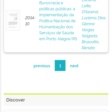
Burocracia e
Leite
;
políticas públicas: a
D’Ascenzi,
implementação da
2014-
Luciano
;
Dias,
Política Nacional de
10
Gianna
Humanização dos
Vargas
Serviços de Saúde
Salgado
;
em Porto Alegre/RS
Bruscatto,
Renata
previous
1
next
Discover