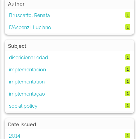
Author
Bruscatto, Renata
1
D’Ascenzi, Luciano
1
Subject
discricionariedad
1
implementación
1
implementation
1
implementação
1
social policy
1
Date issued
2014
1