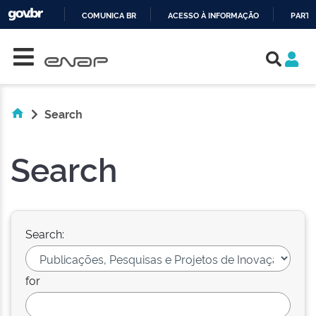
COMUNICA BR
ACESSO À INFORMAÇÃO
PARTI
Skip navigation
IR
PARA
O
CONTEÚDO
Search
Search
Search:
for