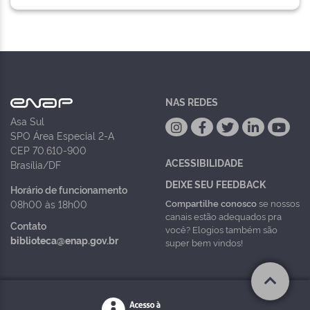
NAS REDES
Asa Sul
SPO Área Especial 2-A
CEP 70.610-900
ACESSIBILIDADE
Brasília/DF
DEIXE SEU FEEDBACK
Horário de funcionamento
Compartilhe conosco
se nossos
08h00 às 18h00
canais estão adequados pra
Contato
você? Elogios também são
biblioteca@enap.gov.br
super bem vindos!