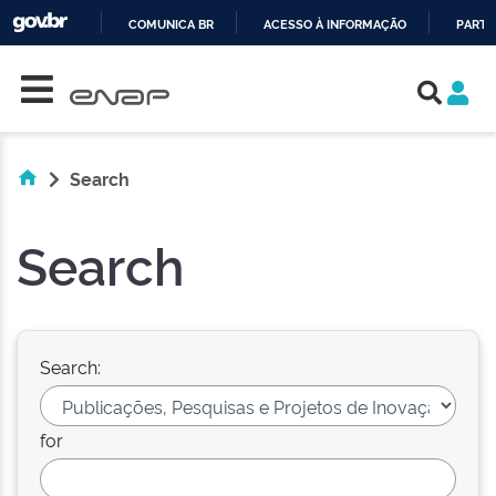
COMUNICA BR
ACESSO À INFORMAÇÃO
PARTI
Skip navigation
IR
PARA
O
CONTEÚDO
Search
Search
Search:
for