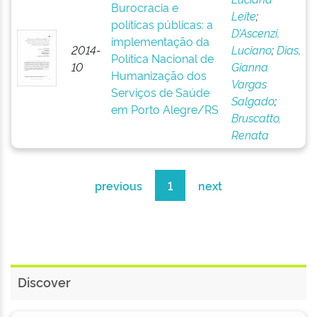
Burocracia e
Leite
;
políticas públicas: a
D’Ascenzi,
implementação da
2014-
Luciano
;
Dias,
Política Nacional de
10
Gianna
Humanização dos
Vargas
Serviços de Saúde
Salgado
;
em Porto Alegre/RS
Bruscatto,
Renata
previous
1
next
Discover