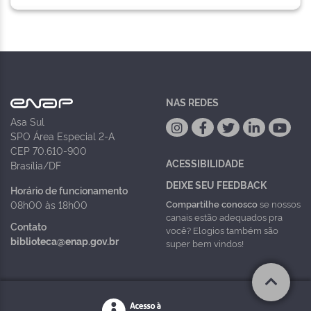
NAS REDES
Asa Sul
SPO Área Especial 2-A
CEP 70.610-900
ACESSIBILIDADE
Brasília/DF
DEIXE SEU FEEDBACK
Horário de funcionamento
Compartilhe conosco
se nossos
08h00 às 18h00
canais estão adequados pra
Contato
você? Elogios também são
biblioteca@enap.gov.br
super bem vindos!