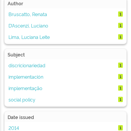
Author
Bruscatto, Renata
1
D’Ascenzi, Luciano
1
Lima, Luciana Leite
1
Subject
discricionariedad
1
implementación
1
implementação
1
social policy
1
Date issued
2014
1