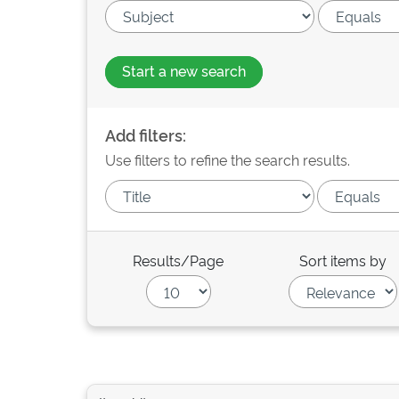
Start a new search
Add filters:
Use filters to refine the search results.
Results/Page
Sort items by