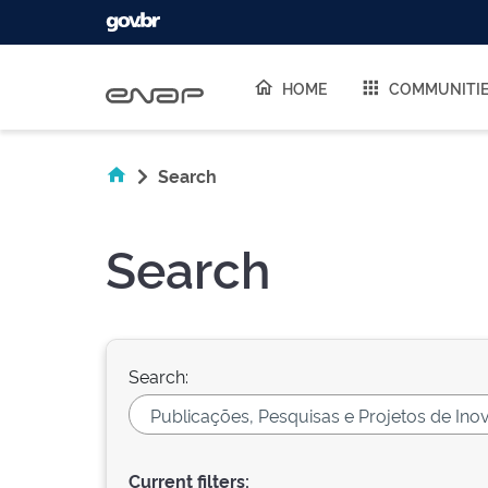
Skip navigation
HOME
COMMUNITI
Search
Search
Search:
Current filters: