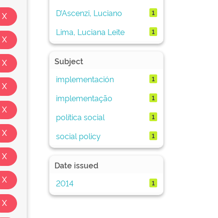
D’Ascenzi, Luciano
1
Lima, Luciana Leite
1
Subject
implementación
1
implementação
1
política social
1
social policy
1
Date issued
2014
1