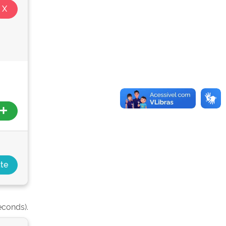
econds).