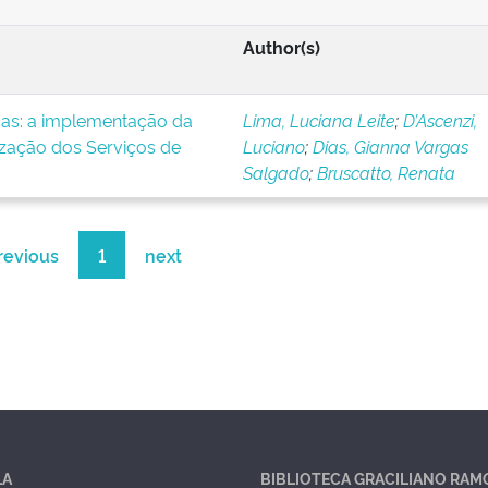
Author(s)
icas: a implementação da
Lima, Luciana Leite
;
D’Ascenzi,
ização dos Serviços de
Luciano
;
Dias, Gianna Vargas
Salgado
;
Bruscatto, Renata
revious
1
next
LA
BIBLIOTECA GRACILIANO RAM