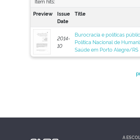
Item hits:
Preview
Issue
Title
Date
Burocracia e políticas públ
2014-
Política Nacional de Human
10
Saúde em Porto Alegre/RS
p
A ESCO