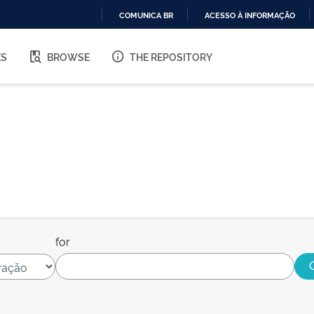
COMUNICA BR
ACESSO À INFORMAÇÃO
IR
PARA
ES
BROWSE
THE REPOSITORY
O
CONTEÚDO
for