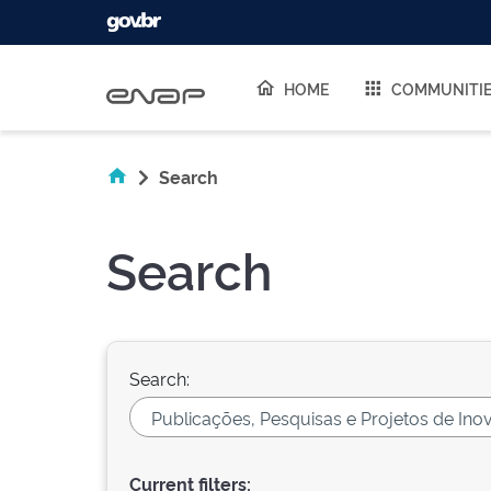
Skip navigation
HOME
COMMUNITI
Search
Search
Search:
Current filters: