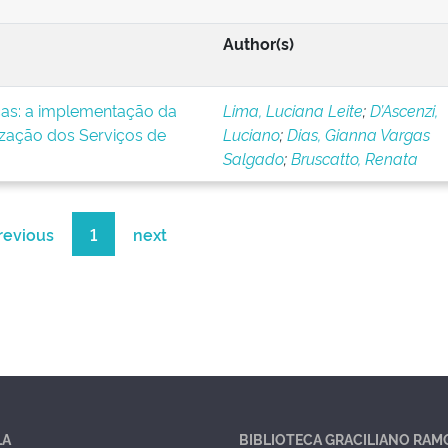
Author(s)
icas: a implementação da
Lima, Luciana Leite
;
D’Ascenzi,
ização dos Serviços de
Luciano
;
Dias, Gianna Vargas
Salgado
;
Bruscatto, Renata
revious
1
next
LA
BIBLIOTECA GRACILIANO RAM