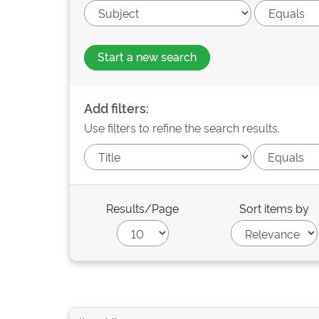
Start a new search
Add filters:
Use filters to refine the search results.
Results/Page
Sort items by