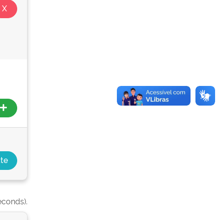
econds).