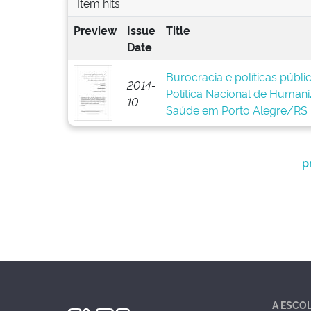
Item hits:
Preview
Issue
Title
Date
Burocracia e políticas públ
2014-
Política Nacional de Human
10
Saúde em Porto Alegre/RS
p
A ESCO