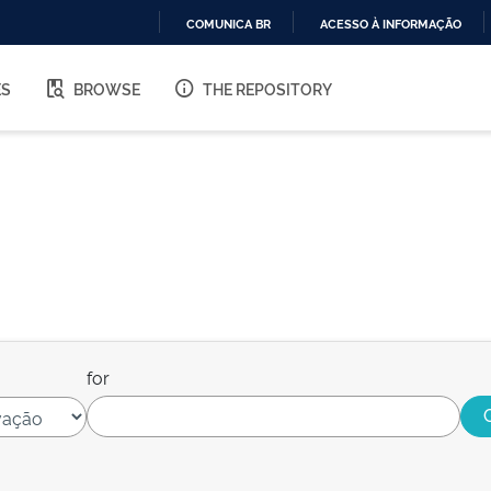
COMUNICA BR
ACESSO À INFORMAÇÃO
IR
PARA
ES
BROWSE
THE REPOSITORY
O
CONTEÚDO
for