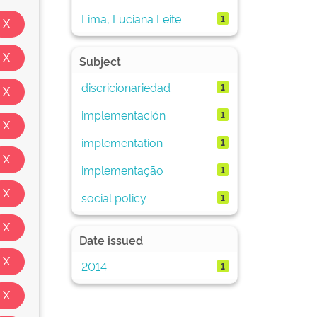
Lima, Luciana Leite
1
Subject
discricionariedad
1
implementación
1
implementation
1
implementação
1
social policy
1
Date issued
2014
1