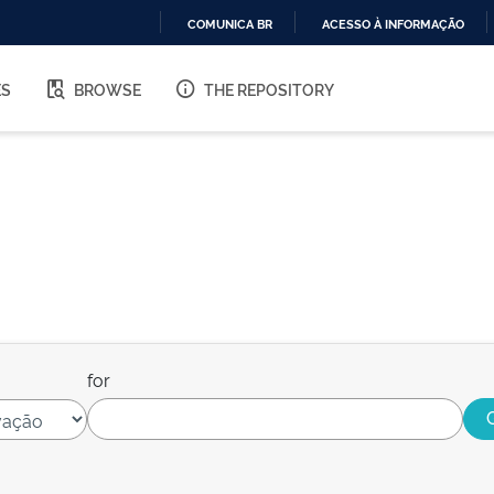
COMUNICA BR
ACESSO À INFORMAÇÃO
IR
PARA
ES
BROWSE
THE REPOSITORY
O
CONTEÚDO
for