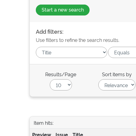
Start a new search
Add filters:
Use filters to refine the search results.
Results/Page
Sort items by
Item hits:
Preview
Issue
Title