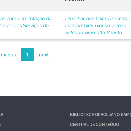
icas: a implementação da
Lima, Luciana Leite
;
D’Ascenzi,
ização dos Serviços de
Luciano
;
Dias, Gianna Vargas
Salgado
;
Bruscatto, Renata
revious
1
next
LA
BIBLIOTECA GRACILIANO RAM
S
CENTRAL DE CONTEÚDO