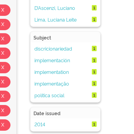
D’Ascenzi, Luciano
1
Lima, Luciana Leite
1
Subject
discricionariedad
1
implementación
1
implementation
1
implementação
1
política social
1
Date issued
2014
1