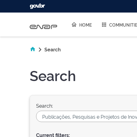
Skip navigation
HOME
COMMUNITI
Search
Search
Search:
Current filters: