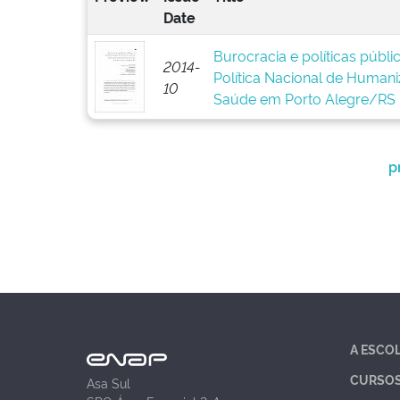
Date
Burocracia e políticas públ
2014-
Política Nacional de Human
10
Saúde em Porto Alegre/RS
p
A ESCO
CURSO
Asa Sul