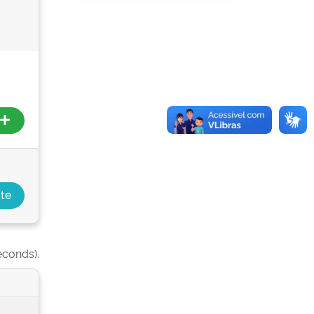
econds).