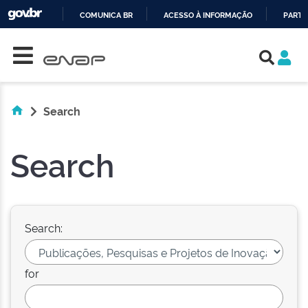
COMUNICA BR
ACESSO À INFORMAÇÃO
PARTI
Skip navigation
IR
PARA
O
CONTEÚDO
Search
Search
Search:
for