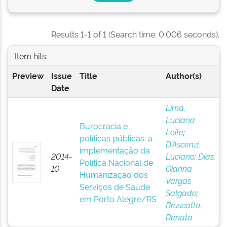
Results 1-1 of 1 (Search time: 0.006 seconds).
Item hits:
Preview
Issue
Title
Author(s)
Date
Lima,
Luciana
Burocracia e
Leite
;
políticas públicas: a
D’Ascenzi,
implementação da
2014-
Luciano
;
Dias,
Política Nacional de
10
Gianna
Humanização dos
Vargas
Serviços de Saúde
Salgado
;
em Porto Alegre/RS
Bruscatto,
Renata