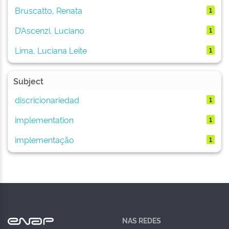
Bruscatto, Renata
1
D’Ascenzi, Luciano
1
Lima, Luciana Leite
1
Subject
discricionariedad
1
implementation
1
implementação
1
NAS REDES