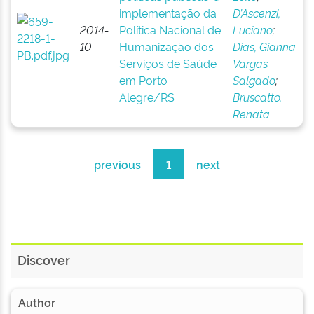
implementação da
D’Ascenzi,
2014-
Política Nacional de
Luciano
;
10
Humanização dos
Dias, Gianna
Serviços de Saúde
Vargas
em Porto
Salgado
;
Alegre/RS
Bruscatto,
Renata
previous
1
next
Discover
Author