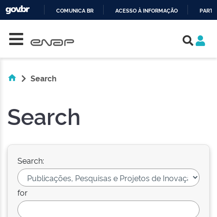
COMUNICA BR
ACESSO À INFORMAÇÃO
PARTI
Skip navigation
IR
PARA
O
CONTEÚDO
Search
Search
Search:
for