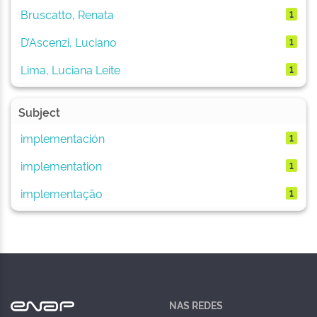
Bruscatto, Renata
1
D’Ascenzi, Luciano
1
Lima, Luciana Leite
1
Subject
implementación
1
implementation
1
implementação
1
NAS REDES