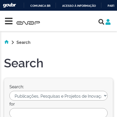
COMUNICA BR
ACESSO À INFORMAÇÃO
PARTI
Skip navigation
IR
PARA
O
CONTEÚDO
Search
Search
Search:
for