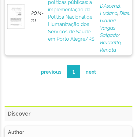
políticas públicas: a
D’Ascenzi,
implementação da
2014-
Luciano
;
Dias,
Política Nacional de
10
Gianna
Humanização dos
Vargas
Serviços de Saúde
Salgado
;
em Porto Alegre/RS
Bruscatto,
Renata
previous
1
next
Discover
Author