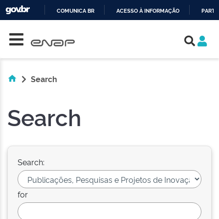
COMUNICA BR
ACESSO À INFORMAÇÃO
PARTI
Skip navigation
IR
PARA
O
CONTEÚDO
Search
Search
Search:
for