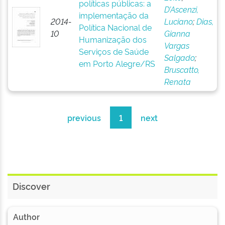
políticas públicas: a
D’Ascenzi,
implementação da
2014-
Luciano
;
Dias,
Política Nacional de
10
Gianna
Humanização dos
Vargas
Serviços de Saúde
Salgado
;
em Porto Alegre/RS
Bruscatto,
Renata
previous
1
next
Discover
Author