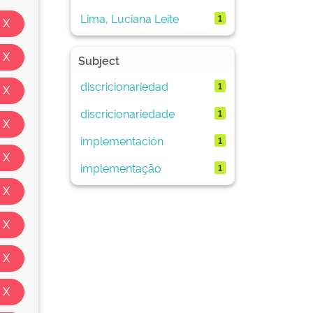
Lima, Luciana Leite
1
Subject
discricionariedad
1
discricionariedade
1
implementación
1
implementação
1