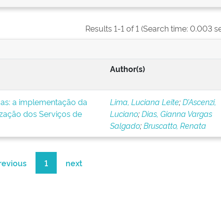
Results 1-1 of 1 (Search time: 0.003 s
Author(s)
icas: a implementação da
Lima, Luciana Leite
;
D’Ascenzi,
ização dos Serviços de
Luciano
;
Dias, Gianna Vargas
Salgado
;
Bruscatto, Renata
revious
1
next