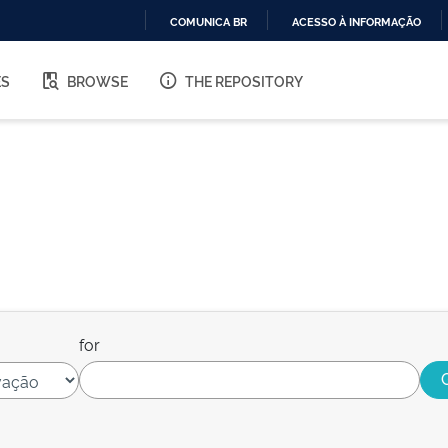
COMUNICA BR
ACESSO À INFORMAÇÃO
IR
PARA
ES
BROWSE
THE REPOSITORY
O
CONTEÚDO
for