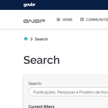
Skip navigation
HOME
COMMUNITI
Search
Search
Search:
Current filters: