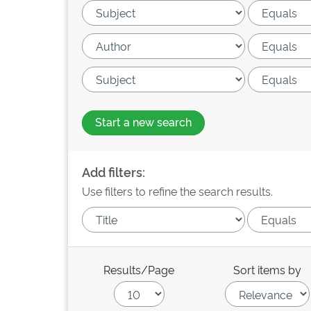
Start a new search
Add filters:
Use filters to refine the search results.
Results/Page
Sort items by