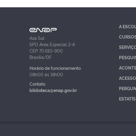
A ESCO
CURSO
Asa Sul
SPO Área Especial 2-A
SERVIÇ
CEP 70.610-900
Brasília/DF
PESQUI
ACONT
Horário de funcionamento
08h00 às 18h00
ACESSO
Contato
PERGUN
biblioteca@enap.gov.br
ESTATÍS