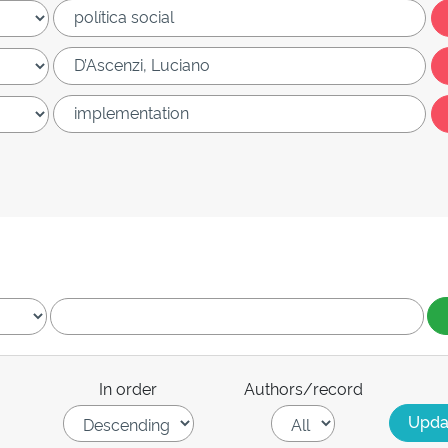
In order
Authors/record