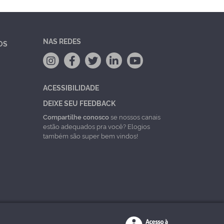
NAS REDES
OS
ACESSIBILIDADE
DEIXE SEU FEEDBACK
Compartilhe conosco
se nossos canais
estão adequados pra você? Elogios
também são super bem vindos!