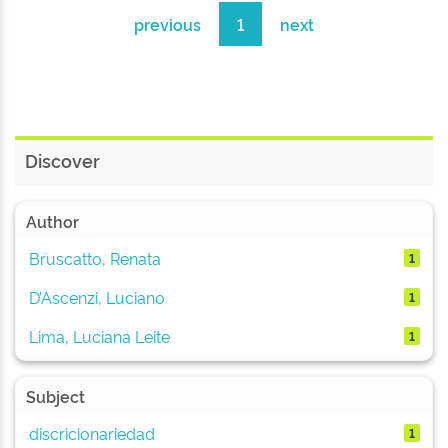
previous
1
next
Discover
Author
Bruscatto, Renata
1
D’Ascenzi, Luciano
1
Lima, Luciana Leite
1
Subject
discricionariedad
1