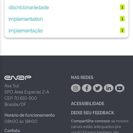
discricionariedade
1
implementation
1
implementação
1
NAS REDES
Asa Sul
SPO Área Especial 2-A
CEP 70.610-900
ACESSIBILIDADE
Brasília/DF
DEIXE SEU FEEDBACK
Horário de funcionamento
Compartilhe conosco
se nossos
08h00 às 18h00
canais estão adequados pra
Contato
você? Elogios também são