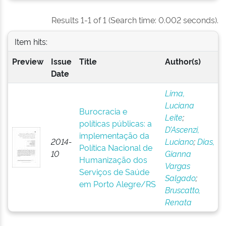
Results 1-1 of 1 (Search time: 0.002 seconds).
Item hits:
Preview
Issue
Title
Author(s)
Date
Lima,
Luciana
Burocracia e
Leite
;
políticas públicas: a
D’Ascenzi,
implementação da
2014-
Luciano
;
Dias,
Política Nacional de
10
Gianna
Humanização dos
Vargas
Serviços de Saúde
Salgado
;
em Porto Alegre/RS
Bruscatto,
Renata