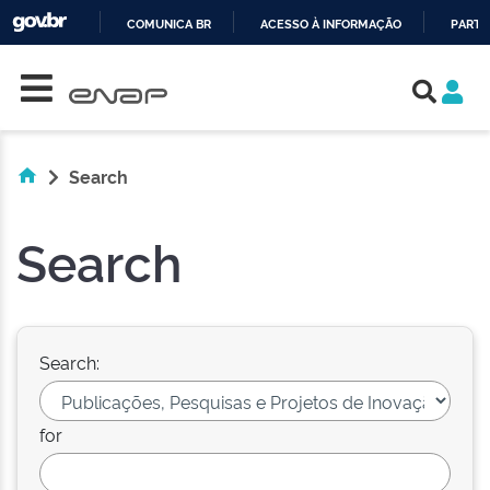
COMUNICA BR
ACESSO À INFORMAÇÃO
PARTI
Skip navigation
IR
PARA
O
CONTEÚDO
Search
Search
Search:
for