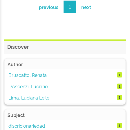
previous
1
next
Discover
Author
Bruscatto, Renata
1
D’Ascenzi, Luciano
1
Lima, Luciana Leite
1
Subject
discricionariedad
1