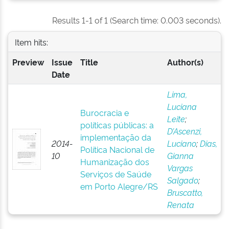
Results 1-1 of 1 (Search time: 0.003 seconds).
Item hits:
Preview
Issue
Title
Author(s)
Date
Lima,
Luciana
Burocracia e
Leite
;
políticas públicas: a
D’Ascenzi,
implementação da
2014-
Luciano
;
Dias,
Política Nacional de
10
Gianna
Humanização dos
Vargas
Serviços de Saúde
Salgado
;
em Porto Alegre/RS
Bruscatto,
Renata