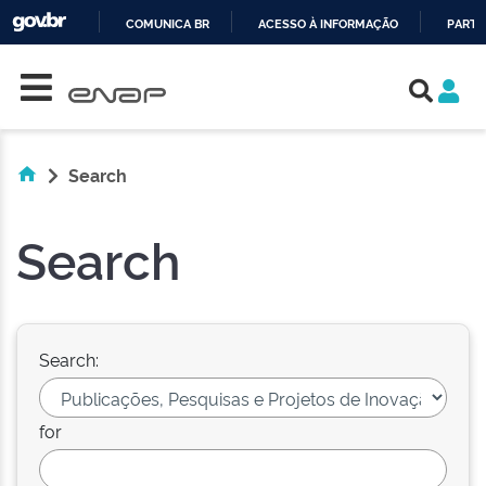
COMUNICA BR
ACESSO À INFORMAÇÃO
PARTI
Skip navigation
IR
PARA
O
CONTEÚDO
Search
Search
Search:
for