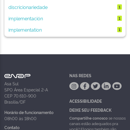
discricionariedade
1
implementación
1
implementation
1
NAS REDES
Asa Sul
SPO Área Especial 2-A
CEP 70.610-900
ACESSIBILIDADE
Brasília/DF
DEIXE SEU FEEDBACK
Horário de funcionamento
Compartilhe conosco
se nossos
08h00 às 18h00
canais estão adequados pra
Contato
você? Elogios também são