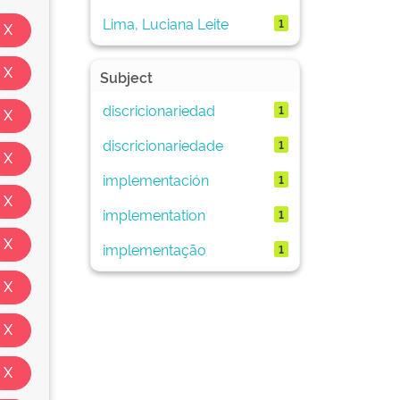
Lima, Luciana Leite
1
Subject
discricionariedad
1
discricionariedade
1
implementación
1
implementation
1
implementação
1