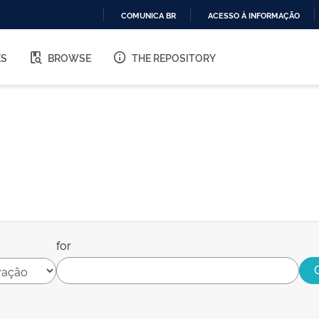
COMUNICA BR
ACESSO À INFORMAÇÃO
IR
PARA
ES
BROWSE
THE REPOSITORY
O
CONTEÚDO
for