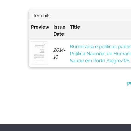
Item hits:
Preview
Issue
Title
Date
Burocracia e políticas públ
2014-
Política Nacional de Human
10
Saúde em Porto Alegre/RS
p