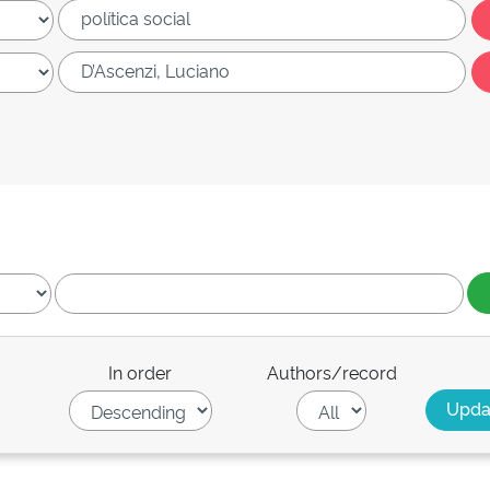
In order
Authors/record