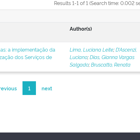
Results 1-1 of 1 (Search time: 0.002 s
Author(s)
icas: a implementação da
Lima, Luciana Leite
;
D’Ascenzi,
ização dos Serviços de
Luciano
;
Dias, Gianna Vargas
Salgado
;
Bruscatto, Renata
revious
1
next