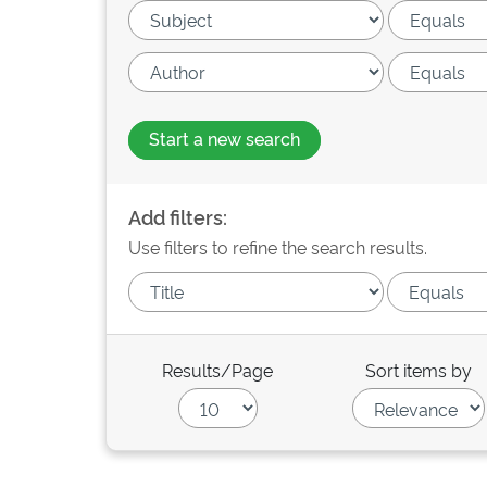
Start a new search
Add filters:
Use filters to refine the search results.
Results/Page
Sort items by