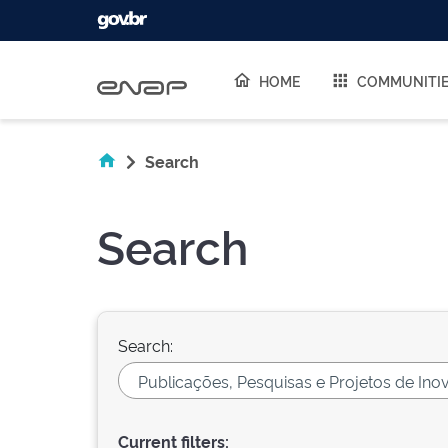
Skip navigation
HOME
COMMUNITI
Search
Search
Search:
Current filters: