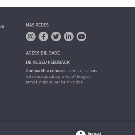
NAS REDES
OS
ACESSIBILIDADE
DEIXE SEU FEEDBACK
Compartilhe conosco
se nossos canais
estão adequados pra você? Elogios
também são super bem vindos!