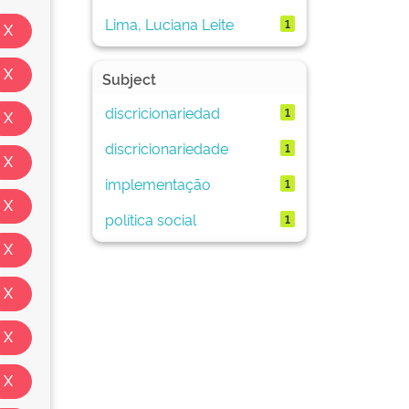
Lima, Luciana Leite
1
Subject
discricionariedad
1
discricionariedade
1
implementação
1
política social
1