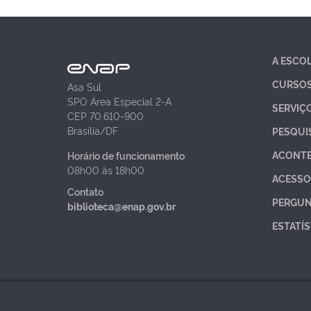
A ESCO
CURSO
Asa Sul
SPO Área Especial 2-A
SERVIÇ
CEP 70.610-900
Brasília/DF
PESQUI
ACONT
Horário de funcionamento
08h00 às 18h00
ACESSO
Contato
PERGUN
biblioteca@enap.gov.br
ESTATÍS