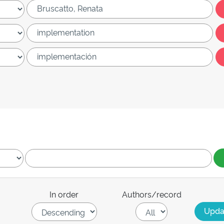
In order
Authors/record