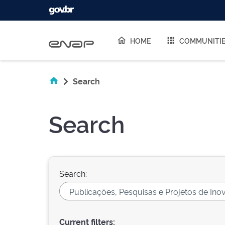
Skip navigation
HOME
COMMUNITI
Search
Search
Search:
Current filters: