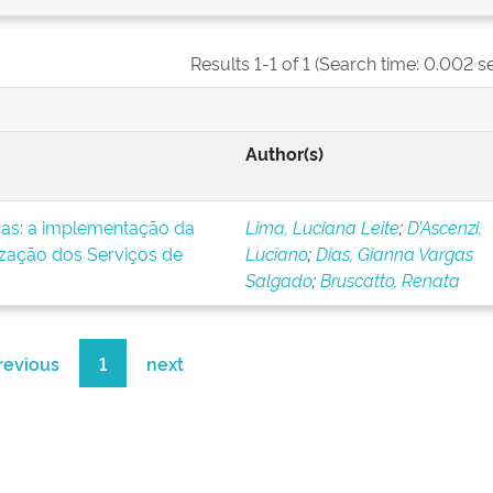
Results 1-1 of 1 (Search time: 0.002 s
Author(s)
icas: a implementação da
Lima, Luciana Leite
;
D’Ascenzi,
ização dos Serviços de
Luciano
;
Dias, Gianna Vargas
Salgado
;
Bruscatto, Renata
revious
1
next