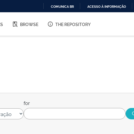
COMUNICA BR
ACESSO À INFORMAÇÃO
IR
PARA
ES
BROWSE
THE REPOSITORY
O
CONTEÚDO
for