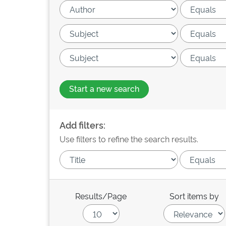
Start a new search
Add filters:
Use filters to refine the search results.
Results/Page
Sort items by