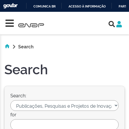
COMUNICA BR
ACESSO À INFORMAÇÃO
PARTI
Skip navigation
IR
PARA
O
CONTEÚDO
Search
Search
Search:
for