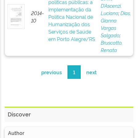
políticas públicas: a
D’Ascenzi,
implementação da
2014-
Luciano
;
Dias,
Política Nacional de
10
Gianna
Humanização dos
Vargas
Serviços de Saúde
Salgado
;
em Porto Alegre/RS
Bruscatto,
Renata
previous
1
next
Discover
Author