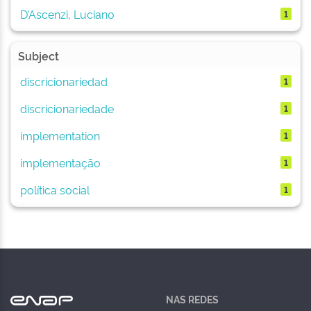
D’Ascenzi, Luciano
1
Subject
discricionariedad
1
discricionariedade
1
implementation
1
implementação
1
política social
1
NAS REDES