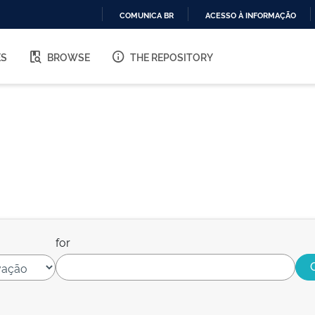
COMUNICA BR
ACESSO À INFORMAÇÃO
IR
PARA
ES
BROWSE
THE REPOSITORY
O
CONTEÚDO
for