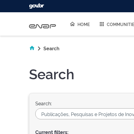
Skip navigation
HOME
COMMUNITI
Search
Search
Search:
Current filters: