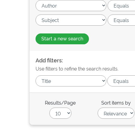
Start a new search
Add filters:
Use filters to refine the search results.
Results/Page
Sort items by