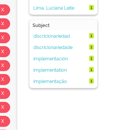
Lima, Luciana Leite
1
Subject
discricionariedad
1
discricionariedade
1
implementación
1
implementation
1
implementação
1