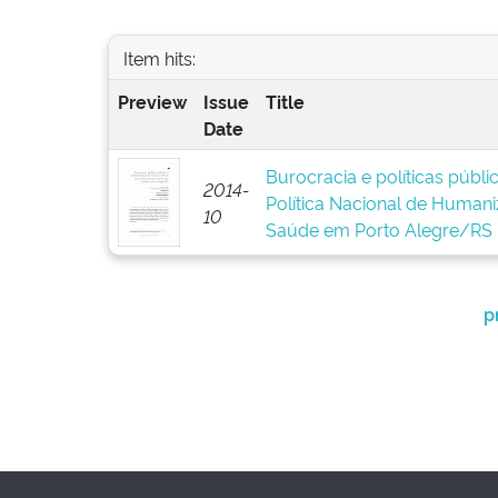
Item hits:
Preview
Issue
Title
Date
Burocracia e políticas públ
2014-
Política Nacional de Human
10
Saúde em Porto Alegre/RS
p