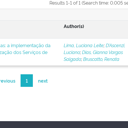
Results 1-1 of 1 (Search time: 0.005 s
Author(s)
icas: a implementação da
Lima, Luciana Leite
;
D’Ascenzi,
ização dos Serviços de
Luciano
;
Dias, Gianna Vargas
Salgado
;
Bruscatto, Renata
revious
1
next