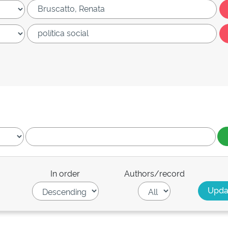
In order
Authors/record