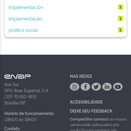
implementación
1
implementação
1
política social
1
NAS REDES
Asa Sul
SPO Área Especial 2-A
CEP 70.610-900
ACESSIBILIDADE
Brasília/DF
DEIXE SEU FEEDBACK
Horário de funcionamento
Compartilhe conosco
se nossos
08h00 às 18h00
canais estão adequados pra
Contato
você? Elogios também são