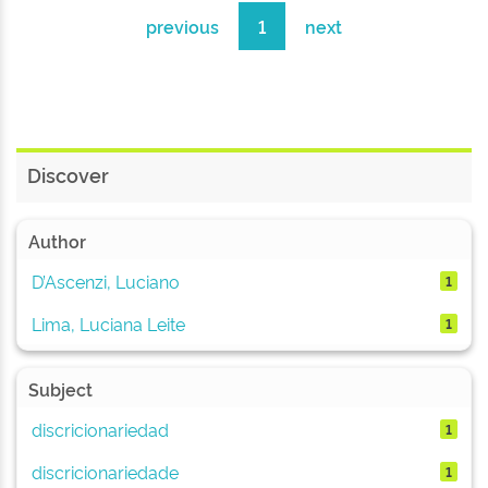
previous
1
next
Discover
Author
D’Ascenzi, Luciano
1
Lima, Luciana Leite
1
Subject
discricionariedad
1
discricionariedade
1