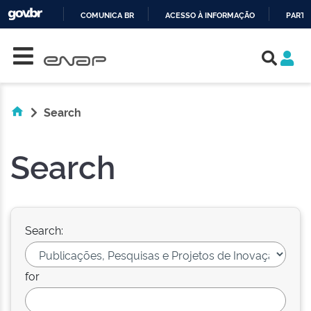
COMUNICA BR
ACESSO À INFORMAÇÃO
PARTI
Skip navigation
IR
PARA
O
CONTEÚDO
Search
Search
Search:
for