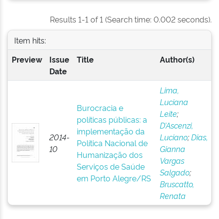
Results 1-1 of 1 (Search time: 0.002 seconds).
Item hits:
Preview
Issue
Title
Author(s)
Date
Lima,
Luciana
Burocracia e
Leite
;
políticas públicas: a
D’Ascenzi,
implementação da
2014-
Luciano
;
Dias,
Política Nacional de
10
Gianna
Humanização dos
Vargas
Serviços de Saúde
Salgado
;
em Porto Alegre/RS
Bruscatto,
Renata