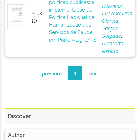
políticas públicas: a
D’Ascenzi,
implementação da
2014-
Luciano
;
Dias,
Política Nacional de
10
Gianna
Humanização dos
Vargas
Serviços de Saúde
Salgado
;
em Porto Alegre/RS
Bruscatto,
Renata
previous
1
next
Discover
Author