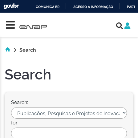
COMUNICA BR
ACESSO À INFORMAÇÃO
PARTI
Skip navigation
IR
PARA
O
CONTEÚDO
Search
Search
Search:
for