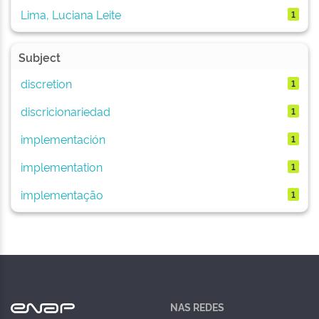
Lima, Luciana Leite
1
Subject
discretion
1
discricionariedad
1
implementación
1
implementation
1
implementação
1
NAS REDES