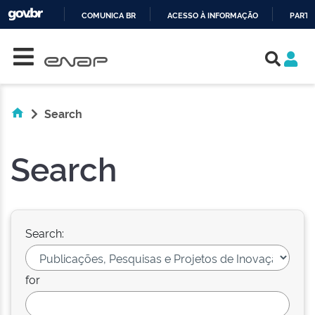
COMUNICA BR
ACESSO À INFORMAÇÃO
PARTI
Skip navigation
IR
PARA
O
CONTEÚDO
Search
Search
Search:
for