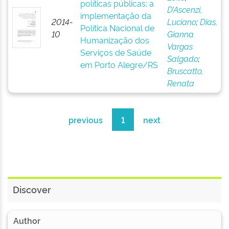
políticas públicas: a
D’Ascenzi,
implementação da
2014-
Luciano
;
Dias,
Política Nacional de
10
Gianna
Humanização dos
Vargas
Serviços de Saúde
Salgado
;
em Porto Alegre/RS
Bruscatto,
Renata
previous
1
next
Discover
Author