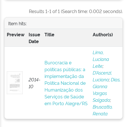
Results 1-1 of 1 (Search time: 0.002 seconds).
Item hits:
Preview
Issue
Title
Author(s)
Date
Lima,
Luciana
Burocracia e
Leite
;
políticas públicas: a
D’Ascenzi,
implementação da
2014-
Luciano
;
Dias,
Política Nacional de
10
Gianna
Humanização dos
Vargas
Serviços de Saúde
Salgado
;
em Porto Alegre/RS
Bruscatto,
Renata