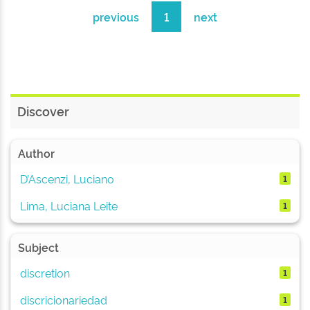
previous
1
next
Discover
Author
D’Ascenzi, Luciano
1
Lima, Luciana Leite
1
Subject
discretion
1
discricionariedad
1