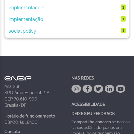
implementación
1
implementação
1
social policy
1
NAS REDES
Asa Sul
SPO Área Especial 2-A
CEP 70.610-900
ACESSIBILIDADE
Brasília/DF
DEIXE SEU FEEDBACK
Horário de funcionamento
Compartilhe conosco
se nossos
08h00 às 18h00
canais estão adequados pra
Contato
você? Elogios também são