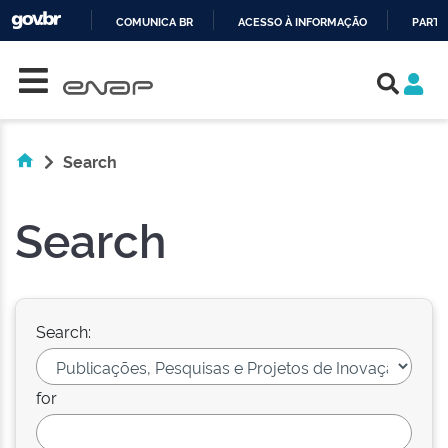
COMUNICA BR
ACESSO À INFORMAÇÃO
PARTI
Skip navigation
IR
PARA
O
CONTEÚDO
Search
Search
Search:
for