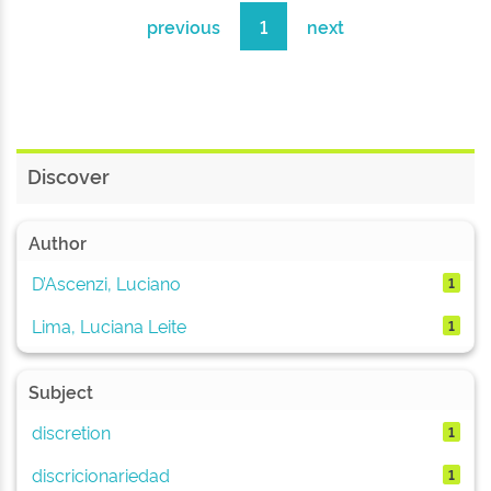
previous
1
next
Discover
Author
D’Ascenzi, Luciano
1
Lima, Luciana Leite
1
Subject
discretion
1
discricionariedad
1