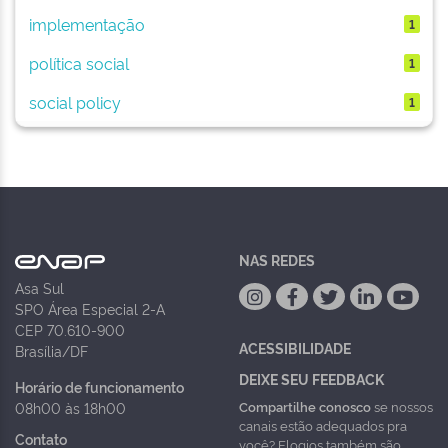
implementação
1
política social
1
social policy
1
NAS REDES
Asa Sul
SPO Área Especial 2-A
CEP 70.610-900
ACESSIBILIDADE
Brasília/DF
DEIXE SEU FEEDBACK
Horário de funcionamento
Compartilhe conosco
se nossos
08h00 às 18h00
canais estão adequados pra
Contato
você? Elogios também são