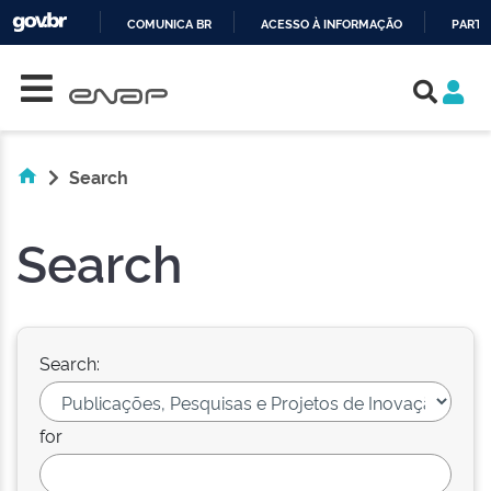
COMUNICA BR
ACESSO À INFORMAÇÃO
PARTI
Skip navigation
IR
PARA
O
CONTEÚDO
Search
Search
Search:
for