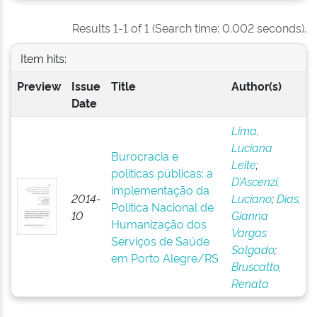
Results 1-1 of 1 (Search time: 0.002 seconds).
Item hits:
Preview
Issue
Title
Author(s)
Date
Lima,
Luciana
Burocracia e
Leite
;
políticas públicas: a
D’Ascenzi,
implementação da
2014-
Luciano
;
Dias,
Política Nacional de
10
Gianna
Humanização dos
Vargas
Serviços de Saúde
Salgado
;
em Porto Alegre/RS
Bruscatto,
Renata