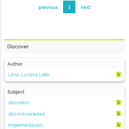
previous
1
next
Discover
Author
Lima, Luciana Leite
1
Subject
discretion
1
discricionariedad
1
implementación
1