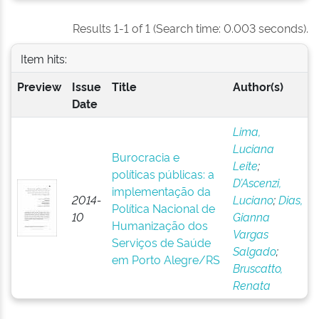
Results 1-1 of 1 (Search time: 0.003 seconds).
Item hits:
Preview
Issue
Title
Author(s)
Date
Lima,
Luciana
Burocracia e
Leite
;
políticas públicas: a
D’Ascenzi,
implementação da
2014-
Luciano
;
Dias,
Política Nacional de
10
Gianna
Humanização dos
Vargas
Serviços de Saúde
Salgado
;
em Porto Alegre/RS
Bruscatto,
Renata