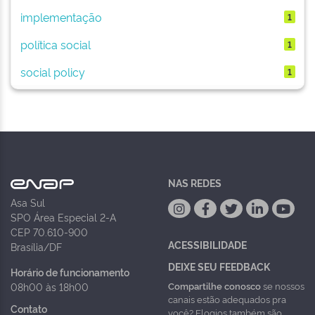
implementação
1
política social
1
social policy
1
NAS REDES
Asa Sul
SPO Área Especial 2-A
CEP 70.610-900
ACESSIBILIDADE
Brasília/DF
DEIXE SEU FEEDBACK
Horário de funcionamento
Compartilhe conosco
se nossos
08h00 às 18h00
canais estão adequados pra
Contato
você? Elogios também são