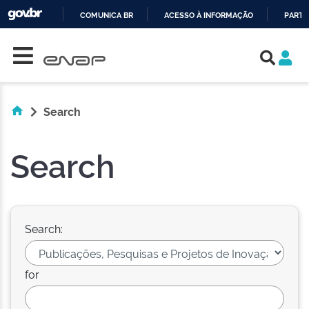
COMUNICA BR
ACESSO À INFORMAÇÃO
PARTI
Skip navigation
IR
PARA
O
CONTEÚDO
Search
Search
Search:
for