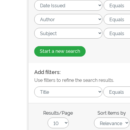
Start a new search
Add filters:
Use filters to refine the search results.
Results/Page
Sort items by