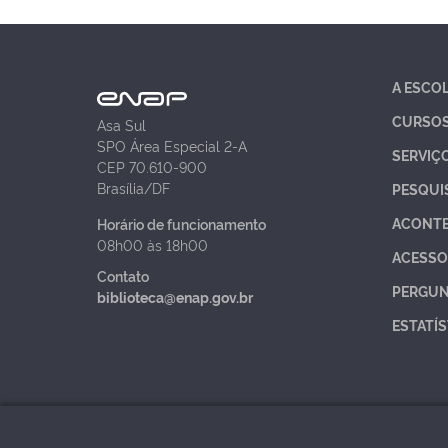
A ESCO
CURSO
Asa Sul
SPO Área Especial 2-A
SERVIÇ
CEP 70.610-900
Brasília/DF
PESQUI
ACONT
Horário de funcionamento
08h00 às 18h00
ACESSO
Contato
PERGUN
biblioteca@enap.gov.br
ESTATÍS