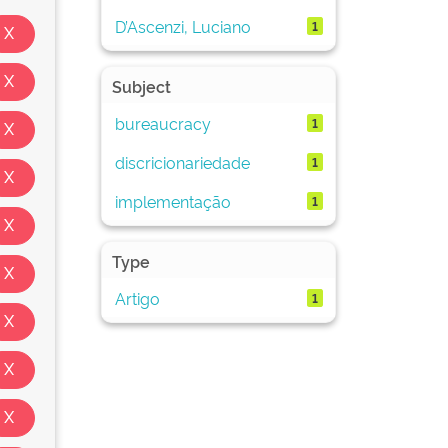
D’Ascenzi, Luciano
1
Subject
bureaucracy
1
discricionariedade
1
implementação
1
Type
Artigo
1