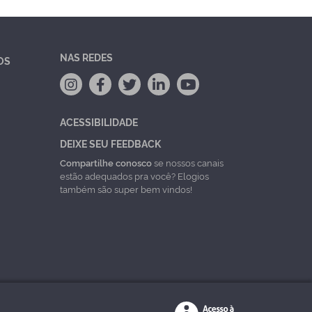
NAS REDES
OS
ACESSIBILIDADE
DEIXE SEU FEEDBACK
Compartilhe conosco
se nossos canais
estão adequados pra você? Elogios
também são super bem vindos!