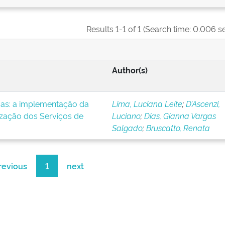
Results 1-1 of 1 (Search time: 0.006 s
Author(s)
icas: a implementação da
Lima, Luciana Leite
;
D’Ascenzi,
ização dos Serviços de
Luciano
;
Dias, Gianna Vargas
Salgado
;
Bruscatto, Renata
revious
1
next