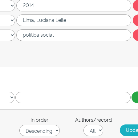
In order
Authors/record