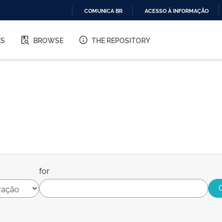
COMUNICA BR
ACESSO À INFORMAÇÃO
IR
PARA
ES
BROWSE
THE REPOSITORY
O
CONTEÚDO
for