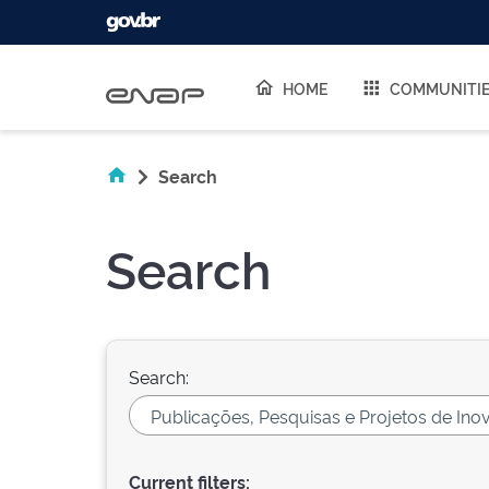
Skip navigation
HOME
COMMUNITI
Search
Search
Search:
Current filters: