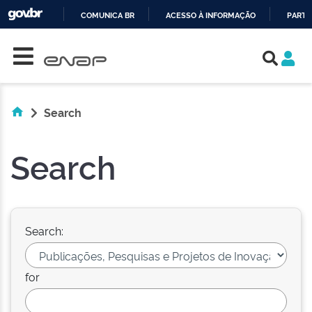
COMUNICA BR
ACESSO À INFORMAÇÃO
PARTI
Skip navigation
IR
PARA
O
CONTEÚDO
Search
Search
Search:
for