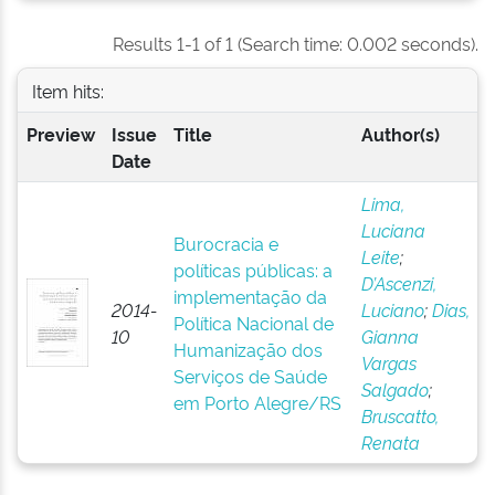
Results 1-1 of 1 (Search time: 0.002 seconds).
Item hits:
Preview
Issue
Title
Author(s)
Date
Lima,
Luciana
Burocracia e
Leite
;
políticas públicas: a
D’Ascenzi,
implementação da
2014-
Luciano
;
Dias,
Política Nacional de
10
Gianna
Humanização dos
Vargas
Serviços de Saúde
Salgado
;
em Porto Alegre/RS
Bruscatto,
Renata