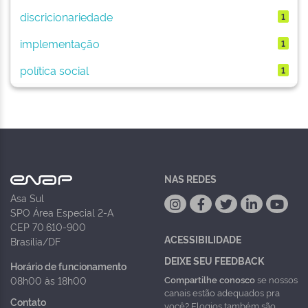
discricionariedade
1
implementação
1
política social
1
NAS REDES
Asa Sul
SPO Área Especial 2-A
CEP 70.610-900
ACESSIBILIDADE
Brasília/DF
DEIXE SEU FEEDBACK
Horário de funcionamento
Compartilhe conosco
se nossos
08h00 às 18h00
canais estão adequados pra
Contato
você? Elogios também são