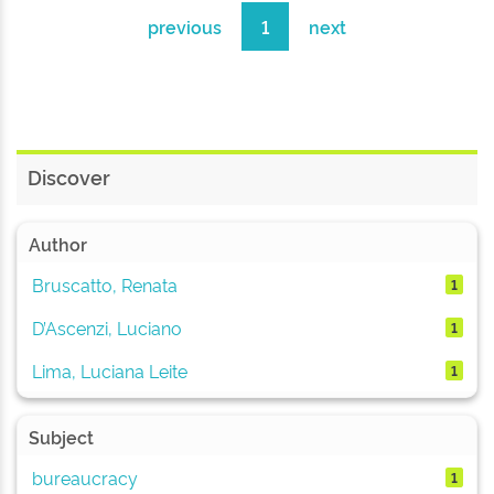
previous
1
next
Discover
Author
Bruscatto, Renata
1
D’Ascenzi, Luciano
1
Lima, Luciana Leite
1
Subject
bureaucracy
1