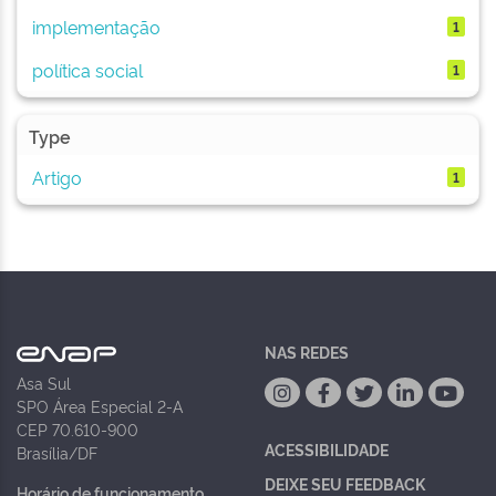
implementação
1
política social
1
Type
Artigo
1
NAS REDES
Asa Sul
SPO Área Especial 2-A
CEP 70.610-900
ACESSIBILIDADE
Brasília/DF
DEIXE SEU FEEDBACK
Horário de funcionamento