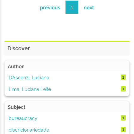
previous
1
next
Discover
Author
D’Ascenzi, Luciano
1
Lima, Luciana Leite
1
Subject
bureaucracy
1
discricionariedade
1