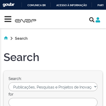
COMUNICA BR
ACESSO À INFORMAÇÃO
PARTI
Skip navigation
IR
PARA
O
CONTEÚDO
Search
Search
Search:
for