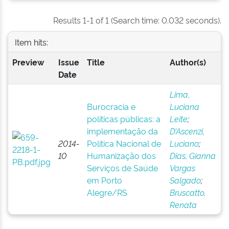
Results 1-1 of 1 (Search time: 0.032 seconds).
Item hits:
Preview
Issue
Title
Author(s)
Date
Lima,
Burocracia e
Luciana
políticas públicas: a
Leite
;
implementação da
D’Ascenzi,
2014-
Política Nacional de
Luciano
;
10
Humanização dos
Dias, Gianna
Serviços de Saúde
Vargas
em Porto
Salgado
;
Alegre/RS
Bruscatto,
Renata