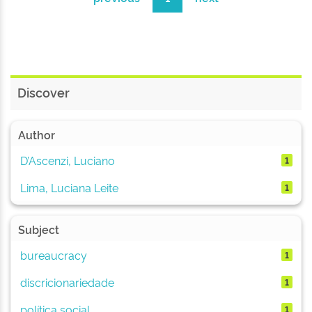
Discover
Author
D’Ascenzi, Luciano
1
Lima, Luciana Leite
1
Subject
bureaucracy
1
discricionariedade
1
política social
1