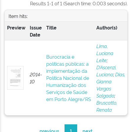
Results 1-1 of 1 (Search time: 0.003 seconds).
Item hits:
Preview
Issue
Title
Author(s)
Date
Lima,
Luciana
Burocracia e
Leite
;
políticas públicas: a
D’Ascenzi,
implementação da
2014-
Luciano
;
Dias,
Política Nacional de
10
Gianna
Humanização dos
Vargas
Serviços de Saúde
Salgado
;
em Porto Alegre/RS
Bruscatto,
Renata
previous
1
next