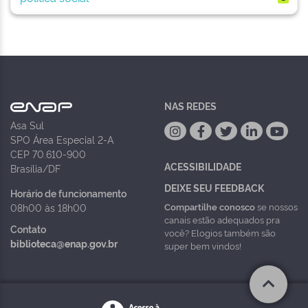
NAS REDES
Asa Sul
SPO Área Especial 2-A
CEP 70.610-900
ACESSIBILIDADE
Brasília/DF
DEIXE SEU FEEDBACK
Horário de funcionamento
Compartilhe conosco
se nossos
08h00 às 18h00
canais estão adequados pra
Contato
você? Elogios também são
biblioteca@enap.gov.br
super bem vindos!