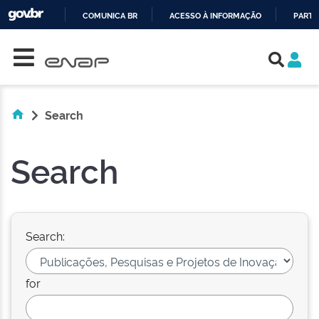
COMUNICA BR
ACESSO À INFORMAÇÃO
PARTI
Skip navigation
IR
PARA
O
CONTEÚDO
Search
Search
Search:
for