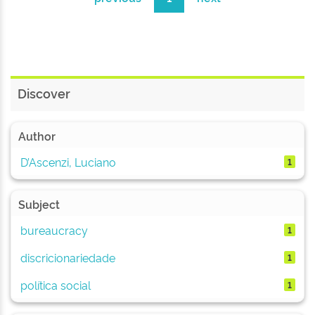
Discover
Author
D’Ascenzi, Luciano
1
Subject
bureaucracy
1
discricionariedade
1
política social
1