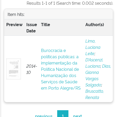
Results 1-1 of 1 (Search time: 0.002 seconds).
Item hits:
Preview
Issue
Title
Author(s)
Date
Lima,
Luciana
Burocracia e
Leite
;
políticas públicas: a
D’Ascenzi,
implementação da
2014-
Luciano
;
Dias,
Política Nacional de
10
Gianna
Humanização dos
Vargas
Serviços de Saúde
Salgado
;
em Porto Alegre/RS
Bruscatto,
Renata
previous
1
next