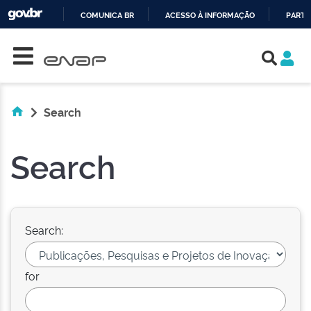
COMUNICA BR
ACESSO À INFORMAÇÃO
PARTI
Skip navigation
IR
PARA
O
CONTEÚDO
Search
Search
Search:
for