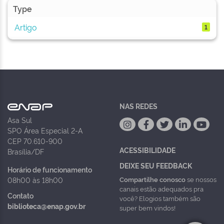
Type
Artigo
1
NAS REDES
Asa Sul
SPO Área Especial 2-A
CEP 70.610-900
ACESSIBILIDADE
Brasília/DF
DEIXE SEU FEEDBACK
Horário de funcionamento
Compartilhe conosco
se nossos
08h00 às 18h00
canais estão adequados pra
Contato
você? Elogios também são
biblioteca@enap.gov.br
super bem vindos!