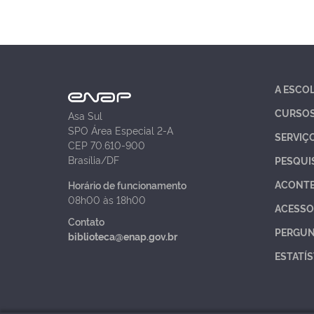
A ESCO
CURSO
Asa Sul
SPO Área Especial 2-A
SERVIÇ
CEP 70.610-900
Brasília/DF
PESQUI
ACONT
Horário de funcionamento
08h00 às 18h00
ACESSO
Contato
PERGUN
biblioteca@enap.gov.br
ESTATÍS