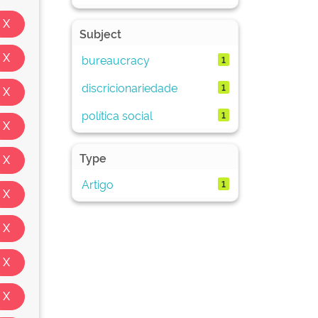
Subject
bureaucracy
1
discricionariedade
1
política social
1
Type
Artigo
1