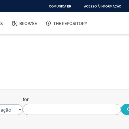
COMUNICA BR
ACESSO À INFORMAÇÃO
IR
PARA
ES
BROWSE
THE REPOSITORY
O
CONTEÚDO
for