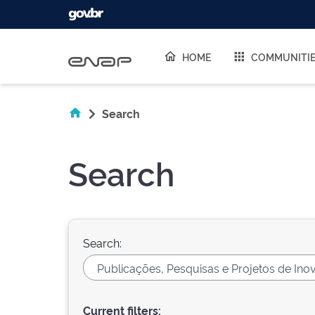
Skip navigation
HOME
COMMUNITI
Search
Search
Search:
Current filters: