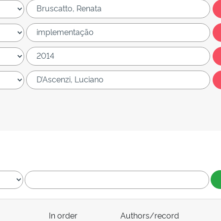
In order
Authors/record