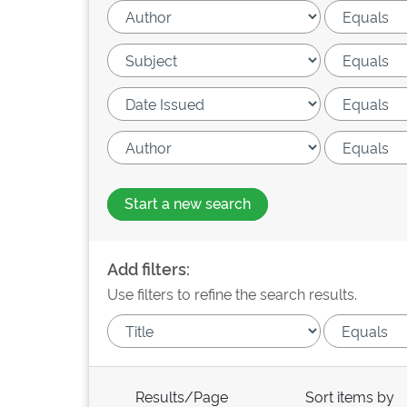
Start a new search
Add filters:
Use filters to refine the search results.
Results/Page
Sort items by