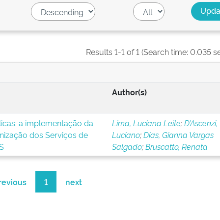
Results 1-1 of 1 (Search time: 0.035 s
Author(s)
blicas: a implementação da
Lima, Luciana Leite
;
D’Ascenzi,
nização dos Serviços de
Luciano
;
Dias, Gianna Vargas
S
Salgado
;
Bruscatto, Renata
revious
1
next