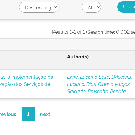
Results 1-1 of 1 (Search time: 0.002 s
Author(s)
icas: a implementação da
Lima, Luciana Leite
;
D’Ascenzi,
ização dos Serviços de
Luciano
;
Dias, Gianna Vargas
Salgado
;
Bruscatto, Renata
revious
1
next