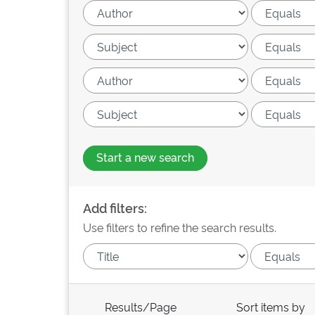
Start a new search
Add filters:
Use filters to refine the search results.
Results/Page
Sort items by