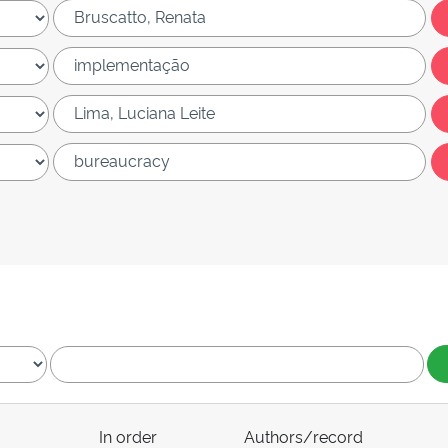
In order
Authors/record