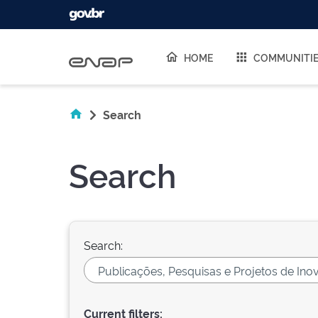
Skip navigation
HOME
COMMUNITI
Search
Search
Search:
Current filters: