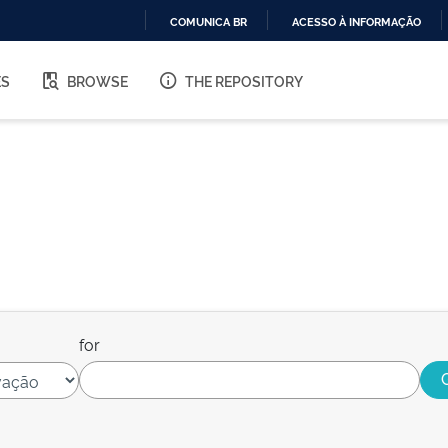
COMUNICA BR
ACESSO À INFORMAÇÃO
IR
PARA
ES
BROWSE
THE REPOSITORY
O
CONTEÚDO
for