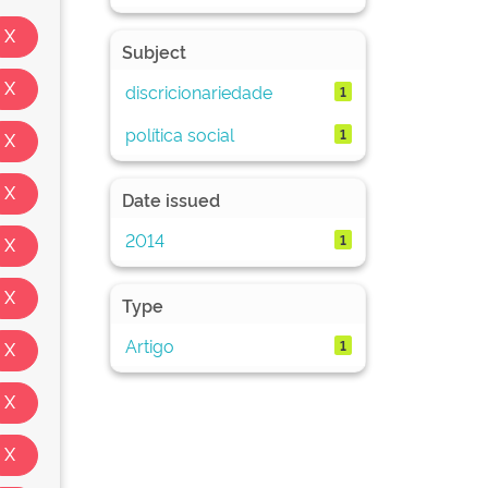
Subject
discricionariedade
1
política social
1
Date issued
2014
1
Type
Artigo
1