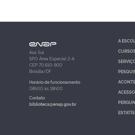
A ESCO
CURSO
Asa Sul
SPO Área Especial 2-A
SERVIÇ
CEP 70.610-900
Brasília/DF
PESQUI
ACONT
Horário de funcionamento
08h00 às 18h00
ACESSO
Contato
PERGUN
biblioteca@enap.gov.br
ESTATÍS