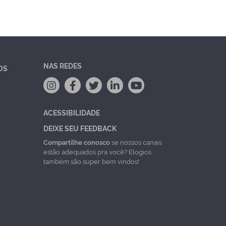
NAS REDES
OS
ACESSIBILIDADE
DEIXE SEU FEEDBACK
Compartilhe conosco
se nossos canais
estão adequados pra você? Elogios
também são super bem vindos!