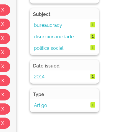
Subject
bureaucracy
1
discricionariedade
1
política social
1
Date issued
2014
1
Type
Artigo
1