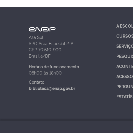
A ESCO
CURSO
Asa Sul
SPO Área Especial 2-A
SERVIÇ
CEP 70.610-900
Brasília/DF
PESQUI
ACONT
Horário de funcionamento
08h00 às 18h00
ACESSO
Contato
PERGUN
biblioteca@enap.gov.br
ESTATÍS