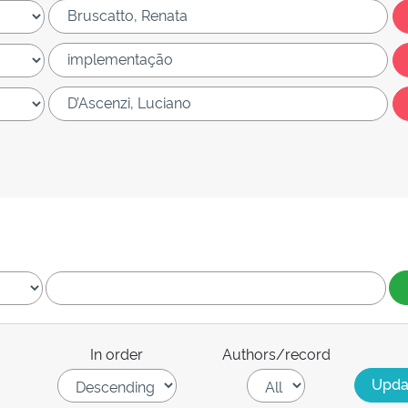
In order
Authors/record