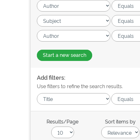
Start a new search
Add filters:
Use filters to refine the search results.
Results/Page
Sort items by