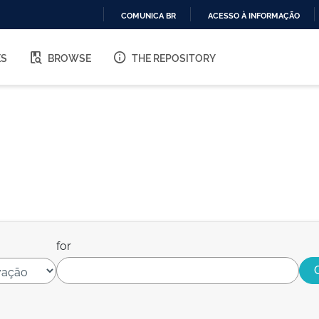
COMUNICA BR
ACESSO À INFORMAÇÃO
IR
PARA
ES
BROWSE
THE REPOSITORY
O
CONTEÚDO
for