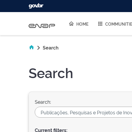
Skip navigation
HOME
COMMUNITI
Search
Search
Search:
Current filters: