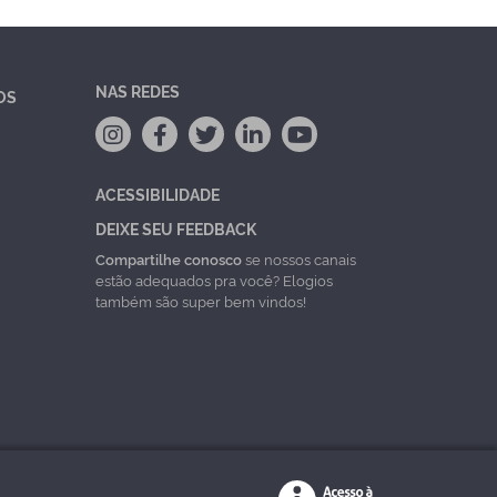
NAS REDES
OS
ACESSIBILIDADE
DEIXE SEU FEEDBACK
Compartilhe conosco
se nossos canais
estão adequados pra você? Elogios
também são super bem vindos!