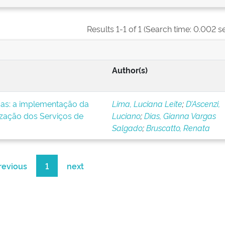
Results 1-1 of 1 (Search time: 0.002 s
Author(s)
icas: a implementação da
Lima, Luciana Leite
;
D’Ascenzi,
ização dos Serviços de
Luciano
;
Dias, Gianna Vargas
Salgado
;
Bruscatto, Renata
revious
1
next