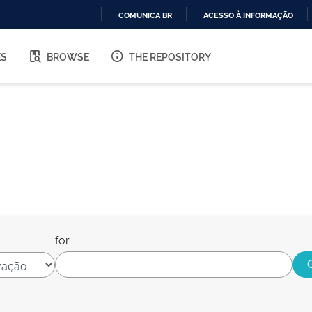
COMUNICA BR
ACESSO À INFORMAÇÃO
IR
PARA
ES
BROWSE
THE REPOSITORY
O
CONTEÚDO
for