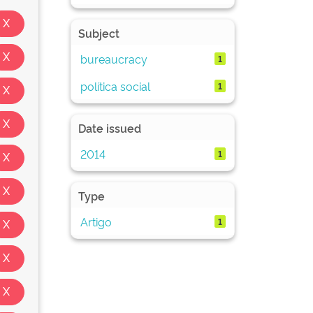
Subject
bureaucracy
1
política social
1
Date issued
2014
1
Type
Artigo
1