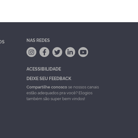
NAS REDES
OS
ACESSIBILIDADE
DEIXE SEU FEEDBACK
Compartilhe conosco
se nossos canais
estão adequados pra você? Elogios
também são super bem vindos!