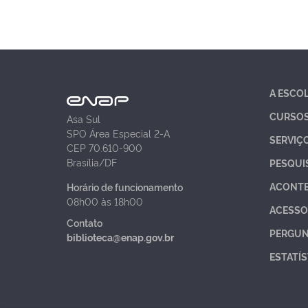
A ESCO
CURSO
Asa Sul
SPO Área Especial 2-A
SERVIÇ
CEP 70.610-900
Brasília/DF
PESQUI
ACONT
Horário de funcionamento
08h00 às 18h00
ACESSO
Contato
PERGUN
biblioteca@enap.gov.br
ESTATÍS