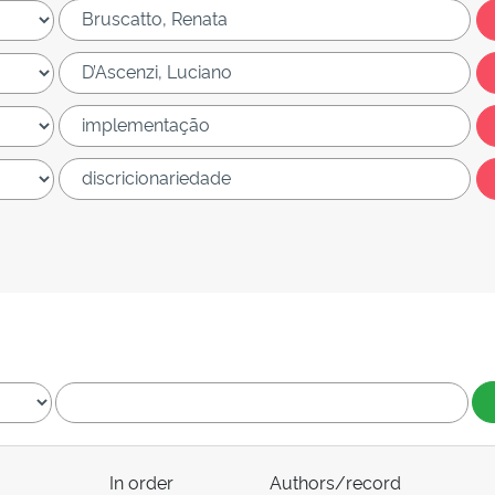
In order
Authors/record