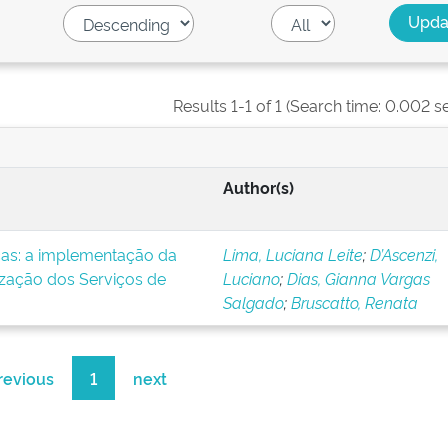
Results 1-1 of 1 (Search time: 0.002 s
Author(s)
icas: a implementação da
Lima, Luciana Leite
;
D’Ascenzi,
ização dos Serviços de
Luciano
;
Dias, Gianna Vargas
Salgado
;
Bruscatto, Renata
revious
1
next