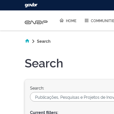
Skip navigation
HOME
COMMUNITI
Search
Search
Search:
Current filters: