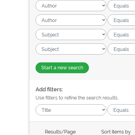
Start a new search
Add filters:
Use filters to refine the search results.
Results/Page
Sort items by