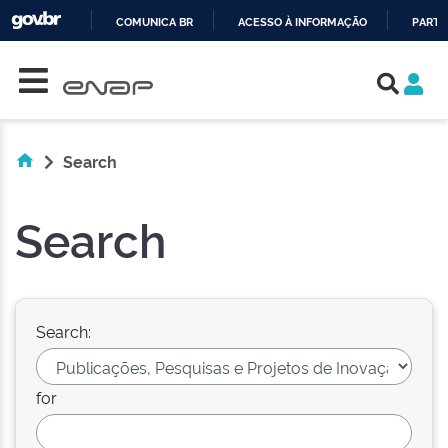
COMUNICA BR
ACESSO À INFORMAÇÃO
PARTI
Skip navigation
IR
PARA
O
CONTEÚDO
Search
Search
Search:
for