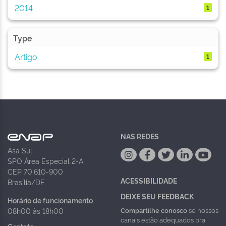
2014
1
Type
Artigo
1
NAS REDES
Asa Sul
SPO Área Especial 2-A
CEP 70.610-900
ACESSIBILIDADE
Brasília/DF
DEIXE SEU FEEDBACK
Horário de funcionamento
Compartilhe conosco
se nossos
08h00 às 18h00
canais estão adequados pra