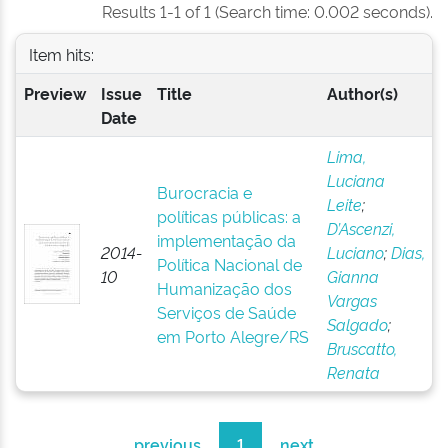
Results 1-1 of 1 (Search time: 0.002 seconds).
Item hits:
Preview
Issue
Title
Author(s)
Date
Lima,
Luciana
Burocracia e
Leite
;
políticas públicas: a
D’Ascenzi,
implementação da
2014-
Luciano
;
Dias,
Política Nacional de
10
Gianna
Humanização dos
Vargas
Serviços de Saúde
Salgado
;
em Porto Alegre/RS
Bruscatto,
Renata
previous
1
next