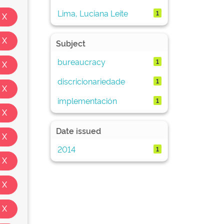
Lima, Luciana Leite
1
Subject
bureaucracy
1
discricionariedade
1
implementación
1
Date issued
2014
1