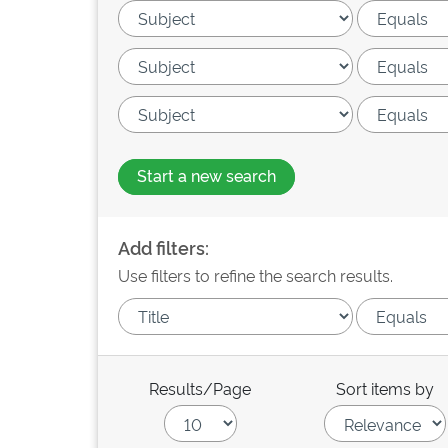
Start a new search
Add filters:
Use filters to refine the search results.
Results/Page
Sort items by