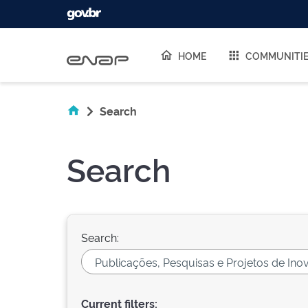
Skip navigation
HOME
COMMUNITI
Search
Search
Search:
Current filters: