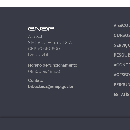
A ESCO
CURSO
Asa Sul
SPO Área Especial 2-A
SERVIÇ
CEP 70.610-900
Brasília/DF
PESQUI
ACONT
Horário de funcionamento
08h00 às 18h00
ACESSO
Contato
PERGUN
biblioteca@enap.gov.br
ESTATÍS