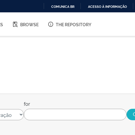
COMUNICA BR
ACESSO À INFORMAÇÃO
IR
PARA
ES
BROWSE
THE REPOSITORY
O
CONTEÚDO
for