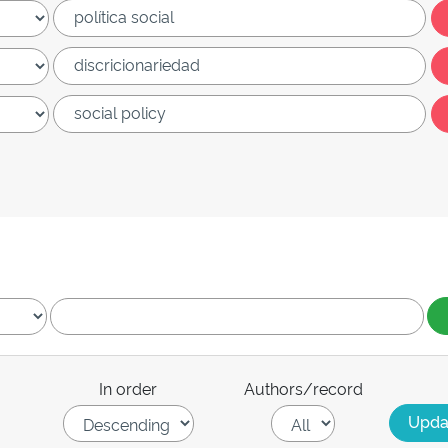
In order
Authors/record