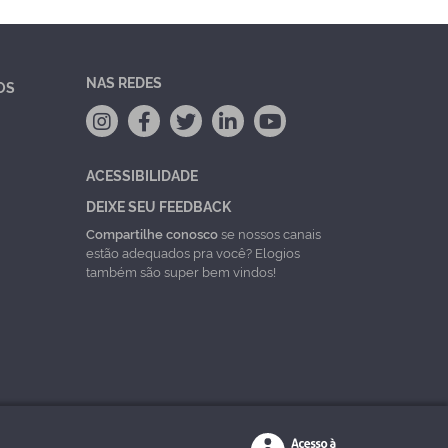
NAS REDES
OS
ACESSIBILIDADE
DEIXE SEU FEEDBACK
Compartilhe conosco
se nossos canais
estão adequados pra você? Elogios
também são super bem vindos!