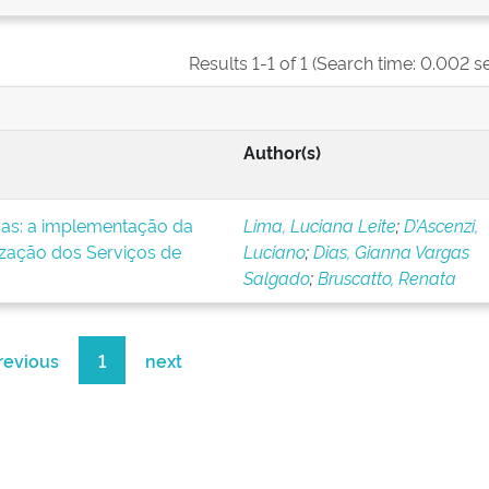
Results 1-1 of 1 (Search time: 0.002 s
Author(s)
icas: a implementação da
Lima, Luciana Leite
;
D’Ascenzi,
ização dos Serviços de
Luciano
;
Dias, Gianna Vargas
Salgado
;
Bruscatto, Renata
revious
1
next