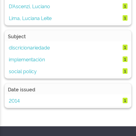
D’Ascenzi, Luciano
1
Lima, Luciana Leite
1
Subject
discricionariedade
1
implementación
1
social policy
1
Date issued
2014
1