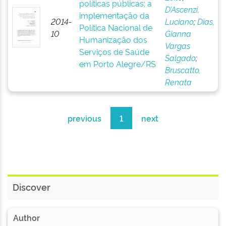
políticas públicas: a
D’Ascenzi,
implementação da
2014-
Luciano
;
Dias,
Política Nacional de
10
Gianna
Humanização dos
Vargas
Serviços de Saúde
Salgado
;
em Porto Alegre/RS
Bruscatto,
Renata
previous
1
next
Discover
Author