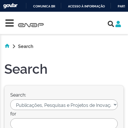
COMUNICA BR
ACESSO À INFORMAÇÃO
PARTI
Skip navigation
IR
PARA
O
CONTEÚDO
Search
Search
Search:
for