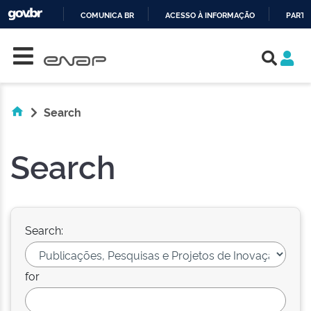
COMUNICA BR
ACESSO À INFORMAÇÃO
PARTI
Skip navigation
IR
PARA
O
CONTEÚDO
Search
Search
Search:
for