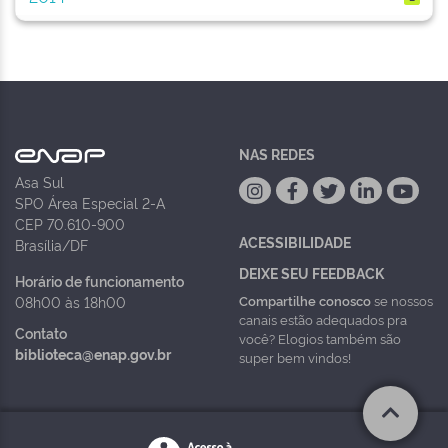
NAS REDES
Asa Sul
SPO Área Especial 2-A
CEP 70.610-900
ACESSIBILIDADE
Brasília/DF
DEIXE SEU FEEDBACK
Horário de funcionamento
Compartilhe conosco
se nossos
08h00 às 18h00
canais estão adequados pra
Contato
você? Elogios também são
biblioteca@enap.gov.br
super bem vindos!