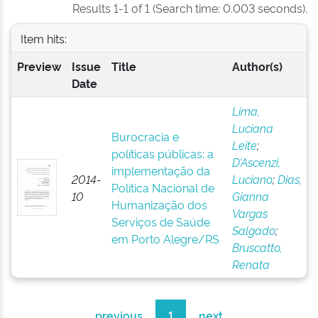
Results 1-1 of 1 (Search time: 0.003 seconds).
Item hits:
Preview
Issue
Title
Author(s)
Date
Lima,
Luciana
Burocracia e
Leite
;
políticas públicas: a
D’Ascenzi,
implementação da
2014-
Luciano
;
Dias,
Política Nacional de
10
Gianna
Humanização dos
Vargas
Serviços de Saúde
Salgado
;
em Porto Alegre/RS
Bruscatto,
Renata
previous
1
next