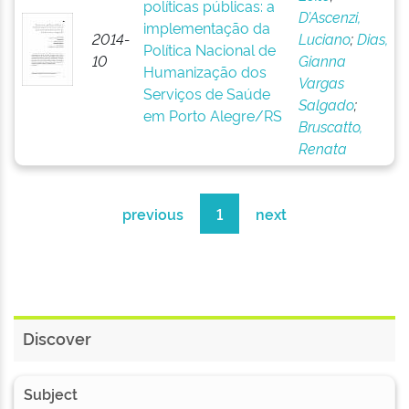
políticas públicas: a
D’Ascenzi,
implementação da
2014-
Luciano
;
Dias,
Política Nacional de
10
Gianna
Humanização dos
Vargas
Serviços de Saúde
Salgado
;
em Porto Alegre/RS
Bruscatto,
Renata
previous
1
next
Discover
Subject