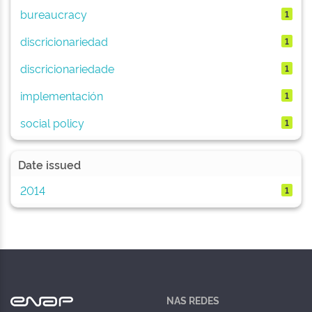
bureaucracy
1
discricionariedad
1
discricionariedade
1
implementación
1
social policy
1
Date issued
2014
1
NAS REDES