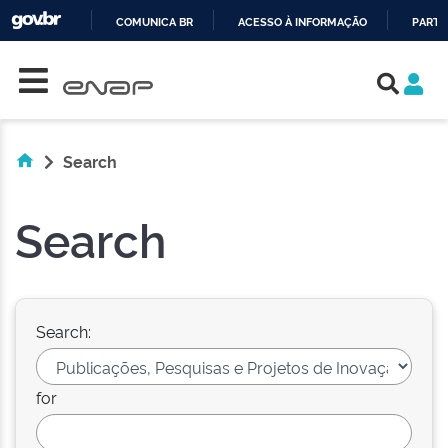
COMUNICA BR
ACESSO À INFORMAÇÃO
PARTI
Skip navigation
IR
PARA
O
CONTEÚDO
Search
Search
Search:
for