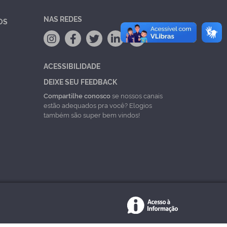
NAS REDES
OS
ACESSIBILIDADE
DEIXE SEU FEEDBACK
Compartilhe conosco
se nossos canais
estão adequados pra você? Elogios
também são super bem vindos!