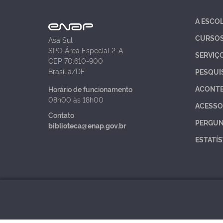
A ESCO
CURSO
Asa Sul
SPO Área Especial 2-A
SERVIÇ
CEP 70.610-900
Brasília/DF
PESQUI
ACONT
Horário de funcionamento
08h00 às 18h00
ACESSO
Contato
PERGUN
biblioteca@enap.gov.br
ESTATÍS