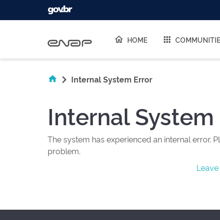
Skip navigation
HOME
COMMUNITI
Internal System Error
Internal System 
The system has experienced an internal error. Pl
problem.
Leave 