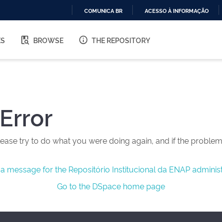
COMUNICA BR
ACESSO À INFORMAÇÃO
IR
PARA
ES
BROWSE
THE REPOSITORY
O
CONTEÚDO
Error
ease try to do what you were doing again, and if the problem 
a message for the Repositório Institucional da ENAP administ
Go to the DSpace home page